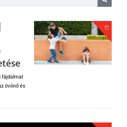
KTÁBLÁN
mre negatív érzelem a válasz,
, és mindkét fél veszít.
attints ide
c
etése
i fájdalmat
az óvónő és