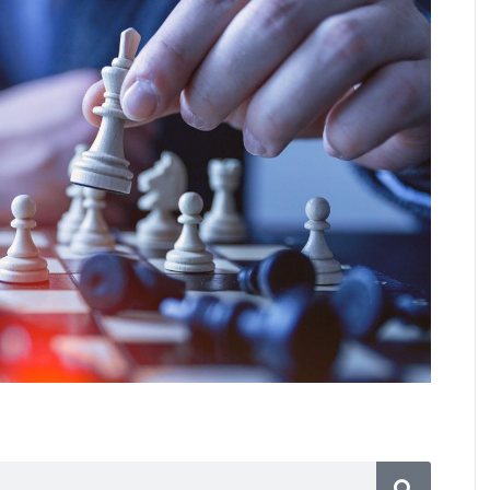
ár hozzáállása a diákokhoz,
nított tárgyakhoz, amikor kikerül
lső iskolájába?
attints ide
GÓGUS A