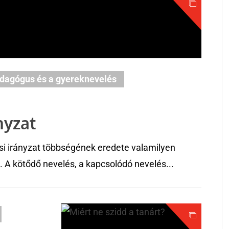
dagógus és a gyereknevelés
nyzat
i irányzat többségének eredete valamilyen
 A kötődő nevelés, a kapcsolódó nevelés...