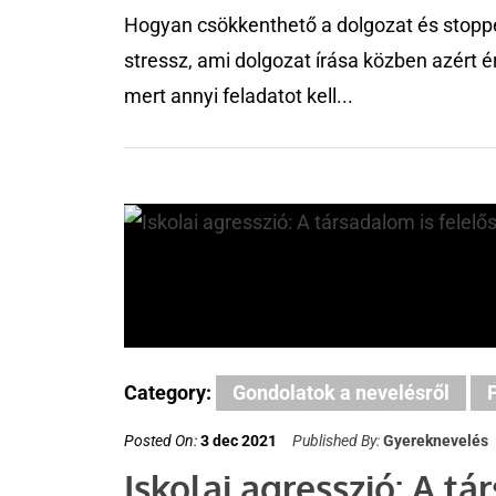
Hogyan csökkenthető a dolgozat és stoppe
stressz, ami dolgozat írása közben azért ér
mert annyi feladatot kell...
Category:
Gondolatok a nevelésről
Posted On:
3 dec 2021
Published By:
Gyereknevelés
Iskolai agresszió: A tá