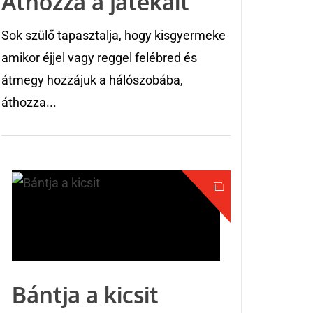
Áthozza a játékait
Sok szülő tapasztalja, hogy kisgyermeke
amikor éjjel vagy reggel felébred és
átmegy hozzájuk a hálószobába,
áthozza...
Bántja a kicsit