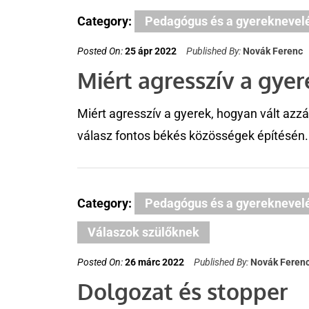
Category:
Pedagógus és a gyereknevel
Posted On:
25 ápr 2022
Published By:
Novák Ferenc
Miért agresszív a gyer
Miért agresszív a gyerek, hogyan vált azzá
válasz fontos békés közösségek építésén.
Category:
Pedagógus és a gyereknevel
Válaszok szülőknek
Posted On:
26 márc 2022
Published By:
Novák Feren
Dolgozat és stopper