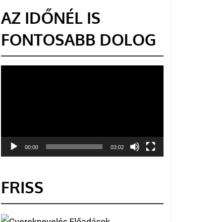
AZ IDŐNÉL IS
FONTOSABB DOLOG
Videólejátszó
00:00
03:02
FRISS