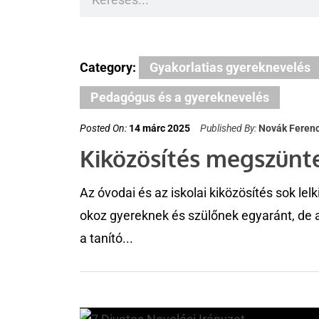
SAK
Amikor negatív érzele
mindig veszítünk
Category:
Gyakorlatias gyereknevelés
Pedagógus és a gyereknevelés
K
Posted On:
14 márc 2025
Published By:
Novák Feren
Kiközösítés megszünt
Az óvodai és az iskolai kiközösítés sok lelk
okoz gyereknek és szülőnek egyaránt, de 
a tanító...