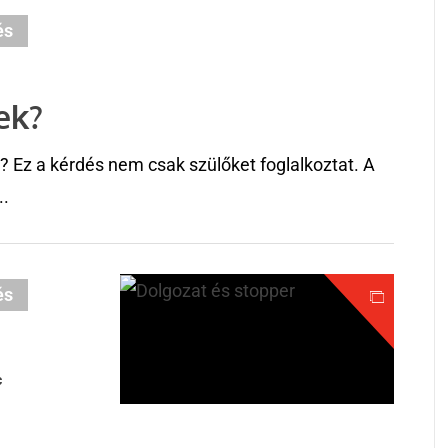
és
ek?
? Ez a kérdés nem csak szülőket foglalkoztat. A
..
és
c