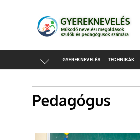
GYEREKNEVELÉS
Működő válaszok a gyereknevelés kérdéseire szülők és 
GYEREKNEVELÉS
Működő nevelési megoldások
szülők és pedagógusok számára
GYEREKNEVELÉS
TECHNIKÁK
Pedagógus