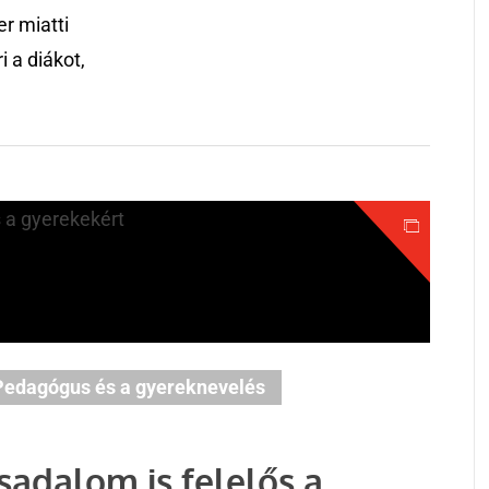
r miatti
i a diákot,
Pedagógus és a gyereknevelés
rsadalom is felelős a