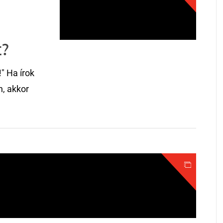
t?
" Ha írok
n, akkor