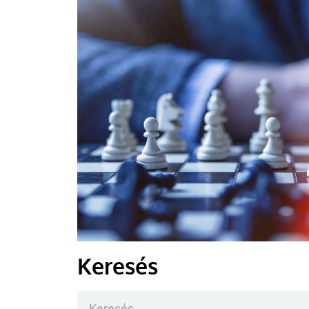
Milyen legyen a tan
iskolához, az általa ta
élete e
K
Keresés
PEDA