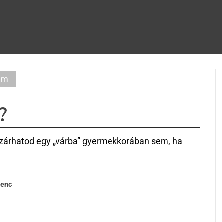
am
?
zárhatod egy „várba” gyermekkorában sem, ha
renc