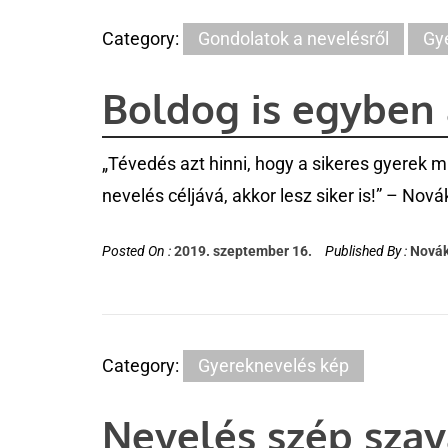
Category:
Gondolatok a nevelésről
Gy
Boldog is egyben 
„Tévedés azt hinni, hogy a sikeres gyerek 
nevelés céljává, akkor lesz siker is!” – Nov
Posted On :
2019. szeptember 16.
Published By :
Novák
Category:
Gyereknevelés kép
Nevelés szép szav