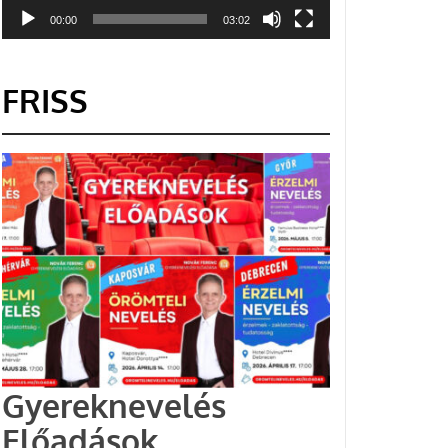
00:00
03:02
FRISS
Gyereknevelés
Előadások