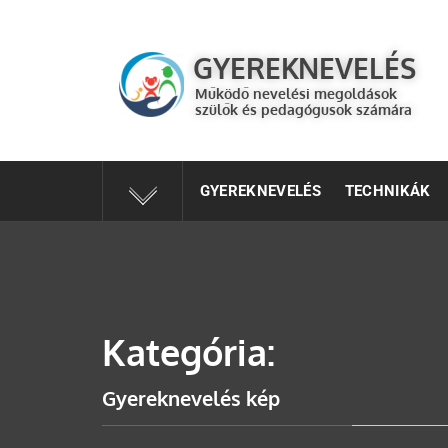
GYEREKNEVELÉS
Működő válaszok a gyereknevelés kérdéseire szülők és 
GYEREKNEVELÉS
Működő nevelési megoldások
szülők és pedagógusok számára
GYEREKNEVELÉS
TECHNIKÁK
Kategória:
Gyereknevelés kép