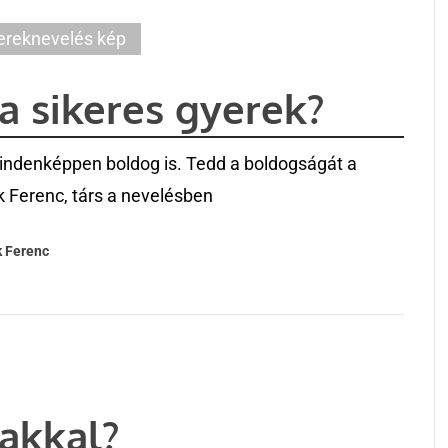
ereknevelés kép
a sikeres gyerek?
mindenképpen boldog is. Tedd a boldogságát a
ák Ferenc, társ a nevelésben
 Ferenc
akkal?