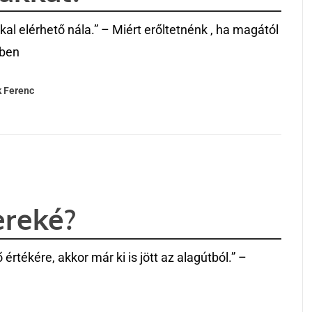
l elérhető nála.” – Miért erőltetnénk , ha magától
sben
 Ferenc
ereké?
értékére, akkor már ki is jött az alagútból.” –