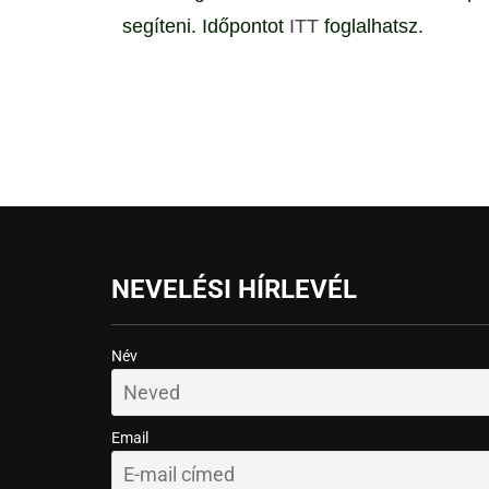
segíteni. Időpontot
ITT
foglalhatsz.
NEVELÉSI HÍRLEVÉL
Név
Email