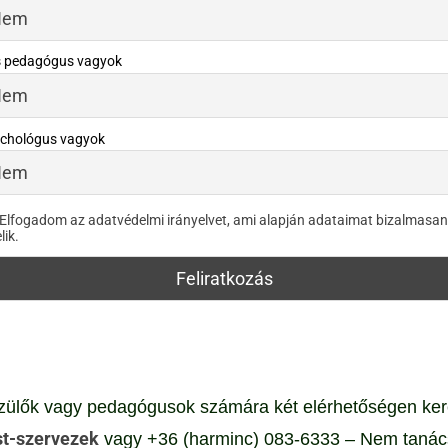
 pedagógus vagyok
ichológus vagyok
Elfogadom az adatvédelmi irányelvet, ami alapján adataimat bizalmasan
lik.
ülők vagy pedagógusok számára két elérhetőségen keresz
st-szervezek
vagy +36 (harminc) 083-6333 – N
em tanác