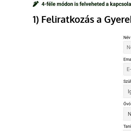
4-féle módon is felveheted a kapcsola
1) Feliratkozás a Gyer
Név
Ema
Szü
Óvó
Taní