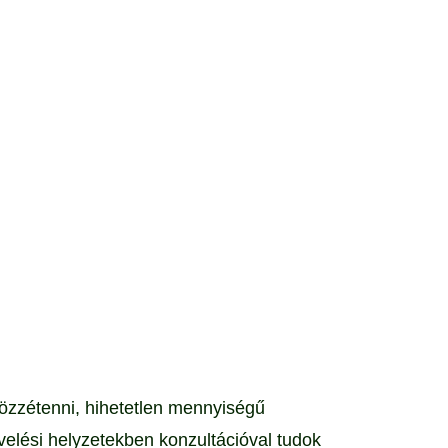
közzétenni, hihetetlen mennyiségű
elési helyzetekben konzultációval tudok