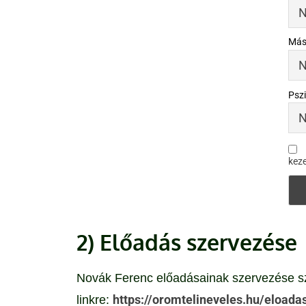
Más
Psz
keze
2) Előadás szervezése
Novák Ferenc
előadásainak szervezése
sz
https://oromtelineveles.hu/eloada
linkre: