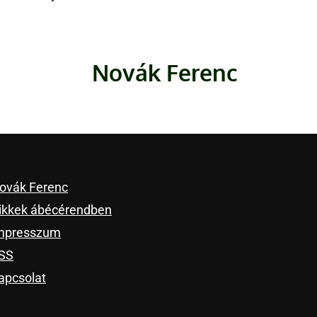
Novák Ferenc
ovák Ferenc
ikkek ábécérendben
mpresszum
SS
apcsolat