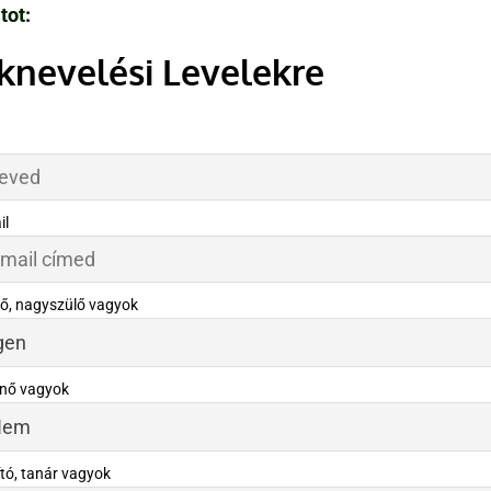
tot:
eknevelési Levelekre
il
lő, nagyszülő vagyok
nő vagyok
tó, tanár vagyok