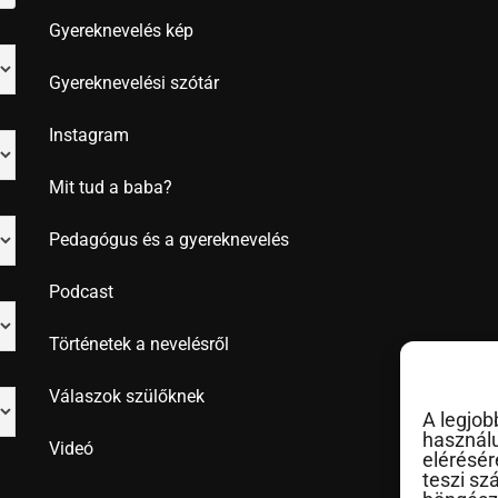
Gyereknevelés kép
Gyereknevelési szótár
Instagram
Mit tud a baba?
Pedagógus és a gyereknevelés
Podcast
Történetek a nevelésről
Válaszok szülőknek
A legjob
használu
Videó
elérésér
teszi sz