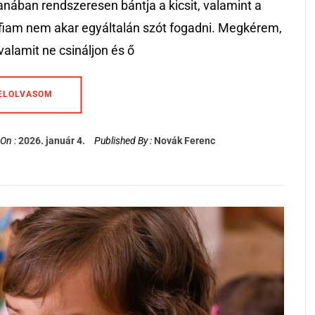
nában rendszeresen bántja a kicsit, valamint a
fiam nem akar egyáltalán szót fogadni. Megkérem,
valamit ne csináljon és ő
ELOLVASOM
On :
2026. január 4.
Published By :
Novák Ferenc