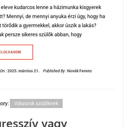
 eleve kudarcos lenne a házimunka kisgyerek
tt? Mennyi, de mennyi anyuka érzi úgy, hogy ha
t törődik a gyermekkel, akkor úszik a lakás?
k persze sikeres szülők abban, hogy
ELOLVASOM
On :
2025. március 21.
Published By :
Novák Ferenc
ory:
Válaszok szülőknek
resszív vagy