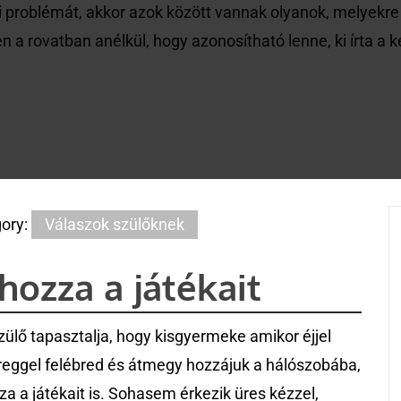
 problémát, akkor azok között vannak olyanok, melyekre
 a rovatban anélkül, hogy azonosítható lenne, ki írta a k
ory:
Válaszok szülőknek
hozza a játékait
zülő tapasztalja, hogy kisgyermeke amikor éjjel
reggel felébred és átmegy hozzájuk a hálószobába,
za a játékait is. Sohasem érkezik üres kézzel,