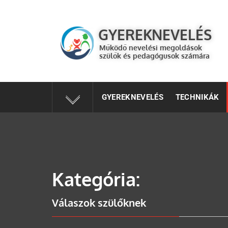
GYEREKNEVELÉS
Működő válaszok a gyereknevelés kérdéseire szülők és 
GYEREKNEVELÉS
Működő nevelési megoldások
szülők és pedagógusok számára
GYEREKNEVELÉS
TECHNIKÁK
Kategória:
Válaszok szülőknek