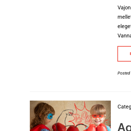
Vajon
melle
elege
Vanna
Posted 
Categ
Ag