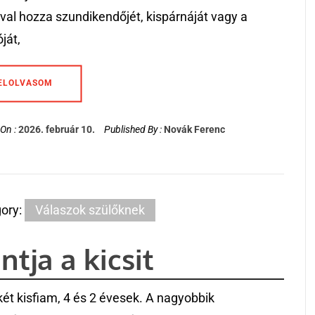
al hozza szundikendőjét, kispárnáját vagy a
ját,
ELOLVASOM
On :
2026. február 10.
Published By :
Novák Ferenc
ory:
Válaszok szülőknek
ntja a kicsit
két kisfiam, 4 és 2 évesek. A nagyobbik