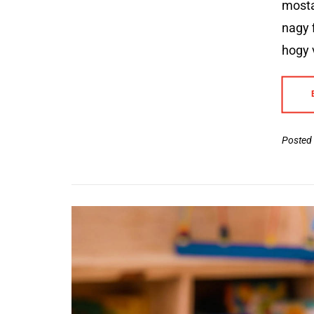
mosta
nagy 
hogy 
Posted 