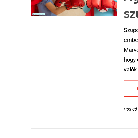
sz
Szupe
ember
Marve
hogy 
valók
Posted 