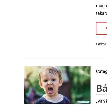
magáv
takaró
Posted 
Categ
Bá
„Van 