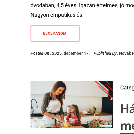
óvodában, 4,5 éves. Igazán értelmes, jó mo
Nagyon empatikus és
ELOLVASOM
Posted On :
2025. december 17.
Published By :
Novák 
Categ
Há
me