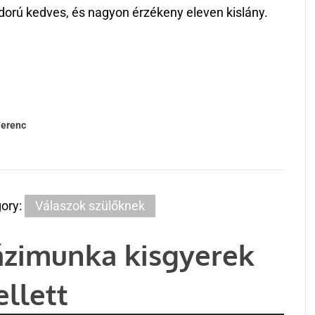
dorú kedves, és nagyon érzékeny eleven kislány.
Ferenc
ory:
Válaszok szülőknek
zimunka kisgyerek
llett