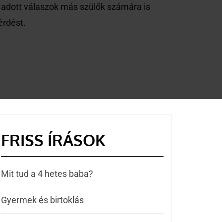
 adott válaszok más szülők számára is
érdést.
FRISS ÍRÁSOK
Mit tud a 4 hetes baba?
Gyermek és birtoklás