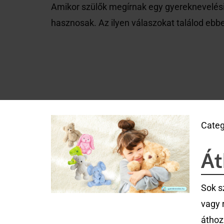
Amikor szülők megírnak egy gyereknevelési
hasznosak. Az ilyen válaszokat találod ebben
Categ
Át
Sok s
vagy 
áthoz