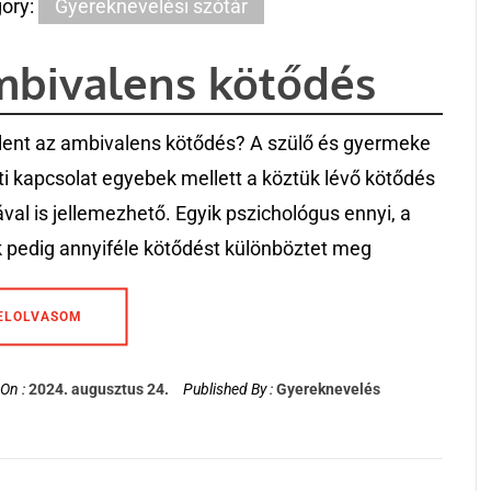
ory:
Gyereknevelési szótár
bivalens kötődés
elent az ambivalens kötődés? A szülő és gyermeke
ti kapcsolat egyebek mellett a köztük lévő kötődés
ával is jellemezhető. Egyik pszichológus ennyi, a
 pedig annyiféle kötődést különböztet meg
ELOLVASOM
On :
2024. augusztus 24.
Published By :
Gyereknevelés