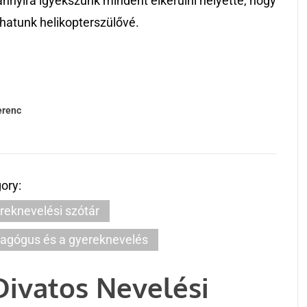
nnyira igyekszünk mindent elkerülni helyette, hogy
lhatunk helikopterszülővé.
erenc
ory:
reknevelési szótár
agógus és a gyereknevelés
Divatos Nevelési