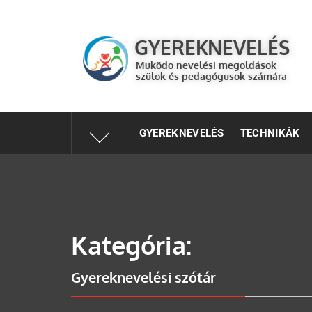
GYEREKNEVELÉS
Működő válaszok a gyereknevelés kérdéseire szülők és 
GYEREKNEVELÉS
Működő nevelési megoldások
szülők és pedagógusok számára
GYEREKNEVELÉS
TECHNIKÁK
Kategória:
Gyereknevelési szótár