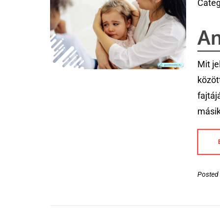
Categ
Am
Mit j
közöt
fajtáj
másik
Posted 