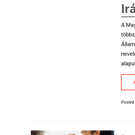
Ir
A Mag
többs
Állam
nevel
alapu
Posted 