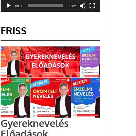
00:00
03:02
FRISS
Gyereknevelés
Előadások