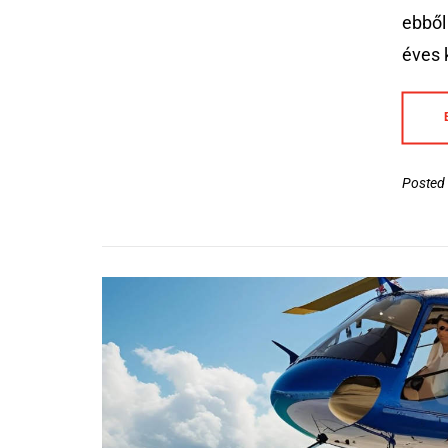
ebből
éves 
Posted 