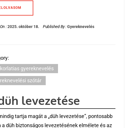
ELOLVASOM
On :
2025. október 18.
Published By :
Gyereknevelés
ory:
korlatias gyereknevelés
reknevelési szótár
düh levezetése
indig tartja magát a „düh levezetése”, pontosabb
 a düh biztonságos levezetésének elmélete és az