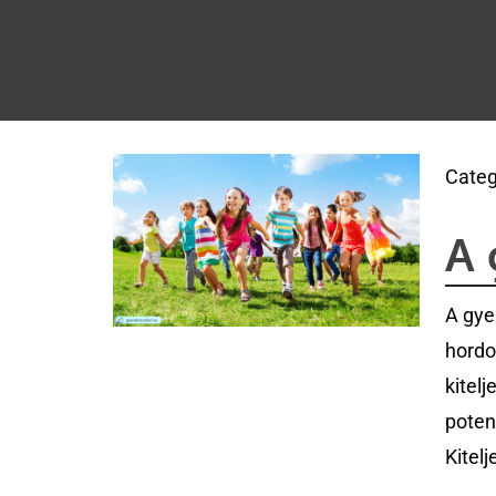
Categ
A 
A gye
hordo
kitelj
poten
Kitel