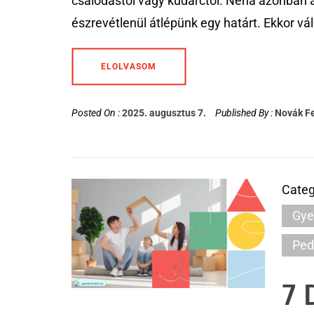
csalódástól vagy kudarctól. Néha azonban a
észrevétlenül átlépünk egy határt. Ekkor vá
ELOLVASOM
Posted On :
2025. augusztus 7.
Published By :
Novák F
Categ
Gye
Ped
7 