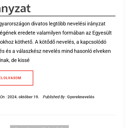
ányzat
yarországon divatos legtöbb nevelési irányzat
égének eredete valamilyen formában az Egyesült
okhoz köthető. A kötődő nevelés, a kapcsolódó
és és a válaszkész nevelés mind hasonló elveken
lnak, de kissé
ELOLVASOM
On :
2024. október 19.
Published By :
Gyereknevelés