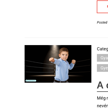
Posted 
Categ
Gya
Gye
A 
Még m
nevén