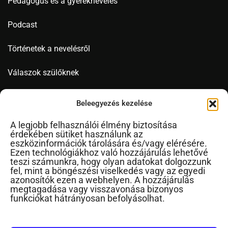
Pedagógus és a gyereknevelés
Podcast
Történetek a nevelésről
Válaszok szülőknek
Videó
Beleegyezés kezelése
A legjobb felhasználói élmény biztosítása
érdekében sütiket használunk az
Novák Ferenc
eszközinformációk tárolására és/vagy elérésére.
Ezen technológiákhoz való hozzájárulás lehetővé
Cikkek ábécérendben
teszi számunkra, hogy olyan adatokat dolgozzunk
fel, mint a böngészési viselkedés vagy az egyedi
Impresszum
azonosítók ezen a webhelyen. A hozzájárulás
RSS
megtagadása vagy visszavonása bizonyos
funkciókat hátrányosan befolyásolhat.
Kapcsolat