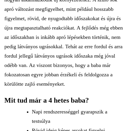
apró változást megfigyelhet, mint például hosszabb
figyelmet, rövid, de nyugodtabb időszakokat és újra és
újra megtapasztalható reakciókat. A fejlődés még ebben
az időszakban is inkább apró lépésekben történik, nem
pedig látványos ugrásokkal. Tehát az erre fordul és arra
fordul jellegű látványos ugrások időszaka még jóval
odébb van. Az viszont bizonyos, hogy a baba már
fokozatosan egyre jobban érzékeli és feldolgozza a
körülötte zajló eseményeket.
Mit tud már a 4 hetes baba?
Napi rendszerességgel gyarapszik a
testsúlya
Rövid ideig képes arcokat figyelni