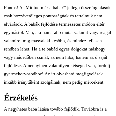
Fontos! A „Mit tud már a baba?” jellegű összefoglalások
csak hozzávetőleges pontosságúak és tartalmuk nem
elvárások. A babák fejlődése természetes módon eltér
egymástól. Van, aki hamarabb mutat valamit vagy reagál
valamire, míg másvalaki később, és mindez teljesen
rendben lehet. Ha a te babád egyes dolgokat máshogy
vagy más időben csinál, az nem hiba, hanem az ő saját
fejlődése. Amennyiben valamilyen kétséged van, fordulj
gyermekorvosodhoz! Az itt olvasható megfigyelések
inkább iránytűként szolgálnak, nem pedig mérceként.
Érzékelés
A négyhetes baba látása tovább fejlődik. Továbbra is a