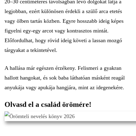
20–30 centiméteres távolságban lévő dolgokat látja a
legjobban, ezért különösen érdekli a szülő arca etetés
vagy ölben tartás közben. Egyre hosszabb ideig képes
figyelni egy-egy arcot vagy kontrasztos mintát.
Előfordulhat, hogy rövid ideig követi a lassan mozgó
tárgyakat a tekintetével.
A hallása már egészen érzékeny. Felismeri a gyakran
hallott hangokat, és sok baba láthatóan másként reagál
anyukája vagy apukája hangjára, mint az idegenekére.
Olvasd el a család örömére!