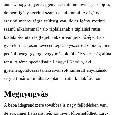
annak, hogy a gyerek igény szerinti mennyiséget kapjon,
de nem igény szerinti számú alkalommal. Az igény
szerinti mennyiségre szükség van, de az igény szerinti
számú alkalommal való táplálásnak a táplálási rutin
kialakítása után legfeljebb akkor van jelentősége, ha a
gyerek túlságosan keveset képes egyszerre szopizni, mert
pédául beteg, gyenge vagy más okból súlyveszteség állna
fenn. A téma specialistája
Lengyel Katalin
, aki
gyermekgondozási tanácsaival sok kimerült anyukának
segített már optimális szoptatási rutin kialakításában.
Megnyugvás
A baba idegrendszere továbbra is nagy fejlődésben van,
de sok inger hatására még könnyen túlterhelődhet. Egy-