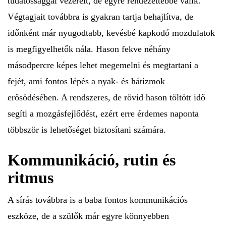
tudatossággal vezérelt, de egyre rendezettebbé válik.
Végtagjait továbbra is gyakran tartja behajlítva, de
időnként már nyugodtabb, kevésbé kapkodó mozdulatok
is megfigyelhetők nála. Hason fekve néhány
másodpercre képes lehet megemelni és megtartani a
fejét, ami fontos lépés a nyak- és hátizmok
erősödésében. A rendszeres, de rövid hason töltött idő
segíti a mozgásfejlődést, ezért erre érdemes naponta
többször is lehetőséget biztosítani számára.
Kommunikáció, rutin és
ritmus
A sírás továbbra is a baba fontos kommunikációs
eszköze, de a szülők már egyre könnyebben