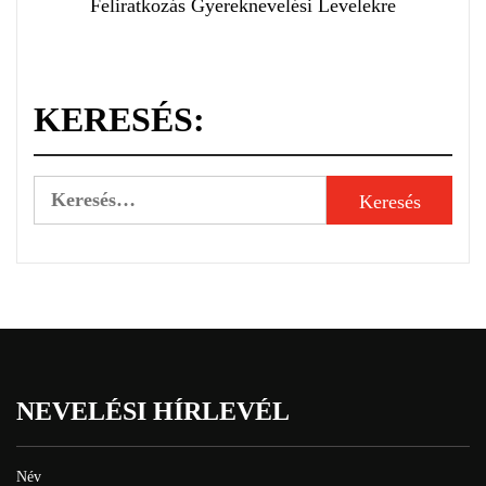
Feliratkozás Gyereknevelési Levelekre
KERESÉS:
NEVELÉSI HÍRLEVÉL
Név