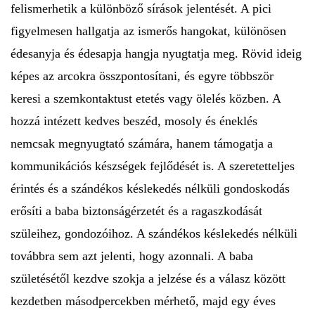
felismerhetik a különböző sírások jelentését. A pici
figyelmesen hallgatja az ismerős hangokat, különösen
édesanyja és édesapja hangja nyugtatja meg. Rövid ideig
képes az arcokra összpontosítani, és egyre többször
keresi a szemkontaktust etetés vagy ölelés közben. A
hozzá intézett kedves beszéd, mosoly és éneklés
nemcsak megnyugtató számára, hanem támogatja a
kommunikációs készségek fejlődését is. A szeretetteljes
érintés és a szándékos késlekedés nélküli gondoskodás
erősíti a baba biztonságérzetét és a ragaszkodását
szüleihez, gondozóihoz. A szándékos késlekedés nélküli
továbbra sem azt jelenti, hogy azonnali. A baba
születésétől kezdve szokja a jelzése és a válasz között
kezdetben másodpercekben mérhető, majd egy éves