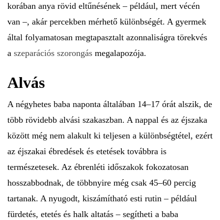
korában anya rövid eltűnésének – például, mert vécén
van –, akár percekben mérhető különbségét. A gyermek
által folyamatosan megtapasztalt azonnaliságra törekvés
a
szeparációs szorongás
megalapozója.
Alvás
A négyhetes baba naponta általában 14–17 órát alszik, de
több rövidebb alvási szakaszban. A nappal és az éjszaka
között még nem alakult ki teljesen a különbségtétel, ezért
az éjszakai ébredések és etetések továbbra is
természetesek. Az ébrenléti időszakok fokozatosan
hosszabbodnak, de többnyire még csak 45–60 percig
tartanak. A nyugodt, kiszámítható esti rutin – például
fürdetés, etetés és halk altatás – segítheti a baba