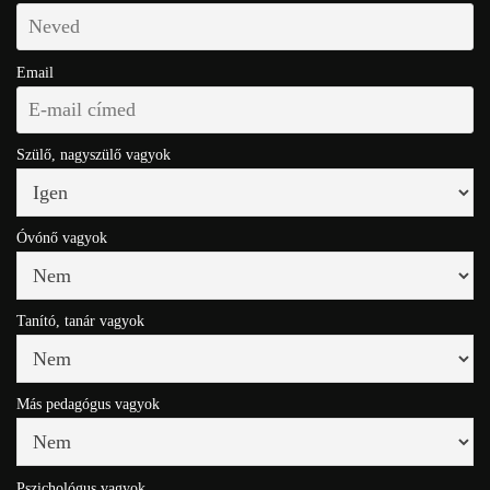
Email
Szülő, nagyszülő vagyok
Óvónő vagyok
Tanító, tanár vagyok
Más pedagógus vagyok
Pszichológus vagyok