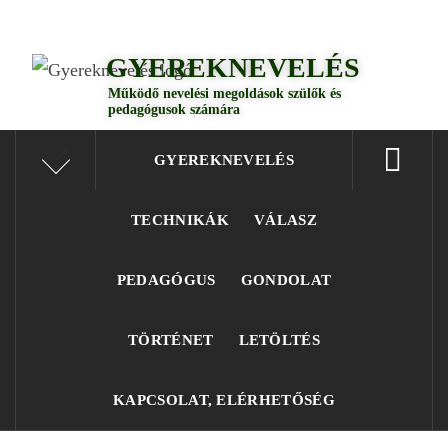
GYEREKNEVELÉS
Működő válaszok a gyereknevelés kérdéseire szülők és pedagógusok számára
GYEREKNEVELÉS
Működő nevelési megoldások szülők és
pedagógusok számára
GYEREKNEVELÉS
TECHNIKÁK
VÁLASZ
PEDAGÓGUS
GONDOLAT
TÖRTÉNET
LETÖLTÉS
KAPCSOLAT, ELÉRHETŐSÉG