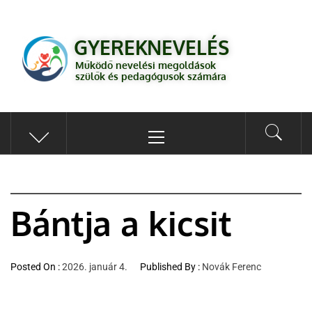
GYEREKNEVELÉS
Működő válaszok a gyereknevelés kérdéseire szülők és pedagógusok
GYEREKNEVELÉS
számára
Működő nevelési megoldások
szülők és pedagógusok számára
Bántja a kicsit
Posted On :
2026. január 4.
Published By :
Novák Ferenc