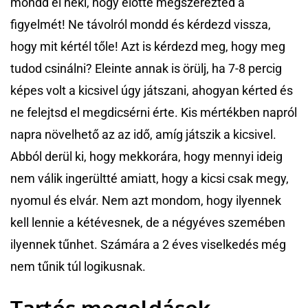
mondd el neki, hogy előtte megszerezted a
figyelmét! Ne távolról mondd és kérdezd vissza,
hogy mit kértél tőle! Azt is kérdezd meg, hogy meg
tudod csinálni? Eleinte annak is örülj, ha 7-8 percig
képes volt a kicsivel úgy játszani, ahogyan kérted és
ne felejtsd el megdicsérni érte. Kis mértékben napról
napra növelhető az az idő, amíg játszik a kicsivel.
Abból derül ki, hogy mekkorára, hogy mennyi ideig
nem válik ingerültté amiatt, hogy a kicsi csak megy,
nyomul és elvár. Nem azt mondom, hogy ilyennek
kell lennie a kétévesnek, de a négyéves szemében
ilyennek tűnhet. Számára a 2 éves viselkedés még
nem tűnik túl logikusnak.