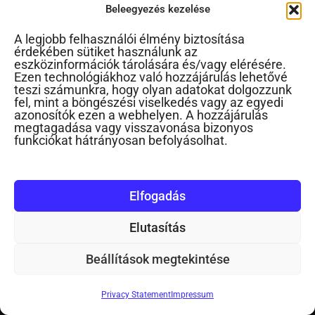
Beleegyezés kezelése
Email
A legjobb felhasználói élmény biztosítása
érdekében sütiket használunk az
Szülő, nagyszülő vagyok
eszközinformációk tárolására és/vagy elérésére.
Ezen technológiákhoz való hozzájárulás lehetővé
teszi számunkra, hogy olyan adatokat dolgozzunk
fel, mint a böngészési viselkedés vagy az egyedi
azonosítók ezen a webhelyen. A hozzájárulás
Óvónő vagyok
megtagadása vagy visszavonása bizonyos
funkciókat hátrányosan befolyásolhat.
Tanító, tanár vagyok
Elfogadás
Más pedagógus vagyok
Elutasítás
Beállítások megtekintése
Pszichológus vagyok
Privacy Statement
Impressum