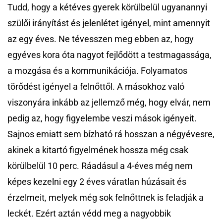
Tudd, hogy a kétéves gyerek körülbelül ugyanannyi
szülői irányítást és jelenlétet igényel, mint amennyit
az egy éves. Ne tévesszen meg ebben az, hogy
egyéves kora óta nagyot fejlődött a testmagassága,
a mozgása és a kommunikációja. Folyamatos
törődést igényel a felnőttől. A másokhoz való
viszonyára inkább az jellemző még, hogy elvár, nem
pedig az, hogy figyelembe veszi mások igényeit.
Sajnos emiatt sem bízható rá hosszan a négyévesre,
akinek a kitartó figyelmének hossza még csak
körülbelül 10 perc. Ráadásul a 4-éves még nem
képes kezelni egy 2 éves váratlan húzásait és
érzelmeit, melyek még sok felnőttnek is feladják a
leckét. Ezért aztán védd meg a nagyobbik