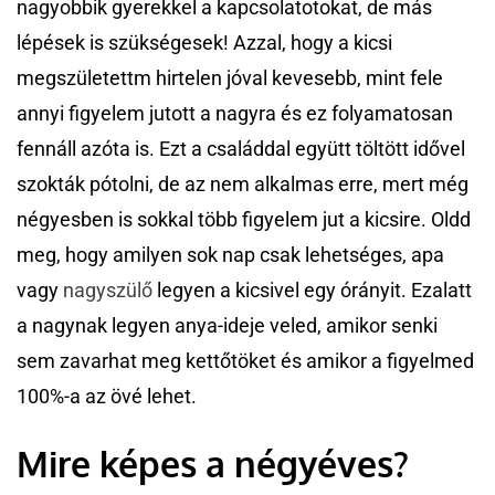
nagyobbik gyerekkel a kapcsolatotokat, de más
lépések is szükségesek! Azzal, hogy a kicsi
megszületettm hirtelen jóval kevesebb, mint fele
annyi figyelem jutott a nagyra és ez folyamatosan
fennáll azóta is. Ezt a családdal együtt töltött idővel
szokták pótolni, de az nem alkalmas erre, mert még
négyesben is sokkal több figyelem jut a kicsire. Oldd
meg, hogy amilyen sok nap csak lehetséges, apa
vagy
nagyszülő
legyen a kicsivel egy órányit. Ezalatt
a nagynak legyen anya-ideje veled, amikor senki
sem zavarhat meg kettőtöket és amikor a figyelmed
100%-a az övé lehet.
Mire képes a négyéves?