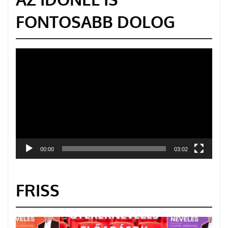
FONTOSABB DOLOG
Videólejátszó
00:00
03:02
FRISS