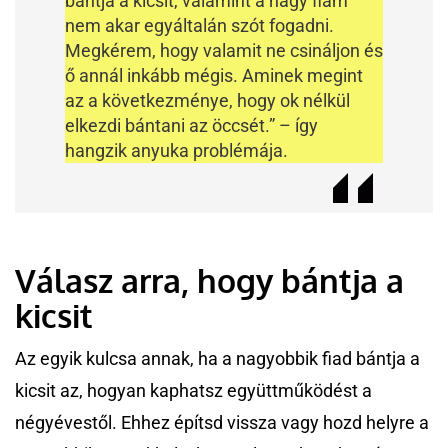
bántja a kicsit, valamint a nagy fiam
nem akar egyáltalán szót fogadni.
Megkérem, hogy valamit ne csináljon és
ő annál inkább mégis. Aminek megint
az a következménye, hogy ok nélkül
elkezdi bántani az öccsét.” – így
hangzik anyuka problémája.
Válasz arra, hogy bántja a
kicsit
Az egyik kulcsa annak, ha a nagyobbik fiad bántja a
kicsit az, hogyan kaphatsz együttműködést a
négyévestől. Ehhez építsd vissza vagy hozd helyre a