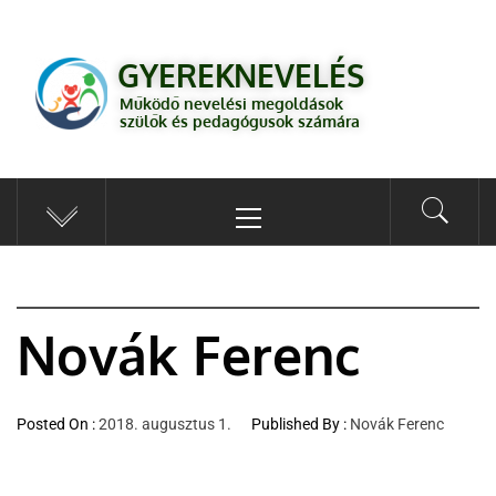
GYEREKNEVELÉS
Működő válaszok a gyereknevelés kérdéseire szülők és pedagógusok
GYEREKNEVELÉS
számára
Működő nevelési megoldások
szülők és pedagógusok számára
Novák Ferenc
Posted On :
2018. augusztus 1.
Published By :
Novák Ferenc