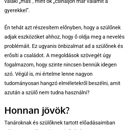
valaki „más”, mint ők „csináljon már valamit a
gyerekkel”.
Én tehát azt részesítem előnyben, hogy a szülőnek
adjak eszközöket ahhoz, hogy ő oldja meg a nevelés
problémáit. Ez ugyanis önbizalmat ad a szülőnek és
erősíti a családot. A megoldások szövegét úgy
fogalmazom, hogy szinte nincsen bennük idegen
szó. Végül is, mi értelme lenne nagyon
tudományosan hangzó elméletekről beszélni, amit
azután a szülő nem tudna használni?
Honnan jövök?
Tanároknak és szülőknek tartott előadásaimban