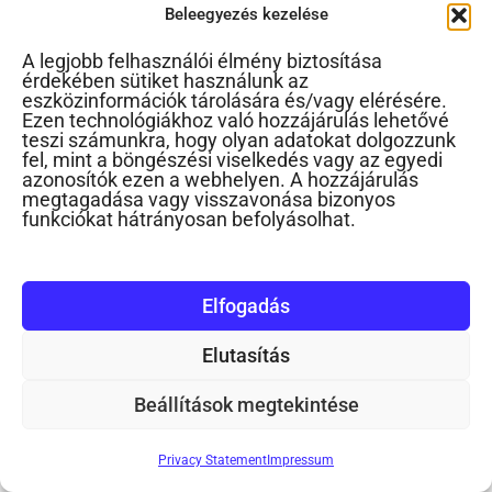
Beleegyezés kezelése
A legjobb felhasználói élmény biztosítása
érdekében sütiket használunk az
Tanulás a gyerekkel, aki alsós
eszközinformációk tárolására és/vagy elérésére.
Ezen technológiákhoz való hozzájárulás lehetővé
Posted On : 2022. január 26. Posted By :
teszi számunkra, hogy olyan adatokat dolgozzunk
fel, mint a böngészési viselkedés vagy az egyedi
azonosítók ezen a webhelyen. A hozzájárulás
megtagadása vagy visszavonása bizonyos
funkciókat hátrányosan befolyásolhat.
Elfogadás
Elutasítás
Számítógépfüggő gyerek – Mit okoz a sok játékprogram?
Beállítások megtekintése
Posted On : 2019. december 14. Posted By :
Privacy Statement
Impressum