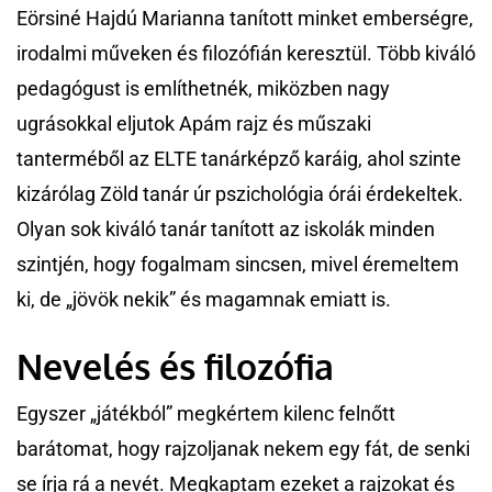
Eörsiné Hajdú Marianna tanított minket emberségre,
irodalmi műveken és filozófián keresztül. Több kiváló
pedagógust is említhetnék, miközben nagy
ugrásokkal eljutok Apám rajz és műszaki
tanterméből az ELTE tanárképző karáig, ahol szinte
kizárólag Zöld tanár úr pszichológia órái érdekeltek.
Olyan sok kiváló tanár tanított az iskolák minden
szintjén, hogy fogalmam sincsen, mivel éremeltem
ki, de „jövök nekik” és magamnak emiatt is.
Nevelés és filozófia
Egyszer „játékból” megkértem kilenc felnőtt
barátomat, hogy rajzoljanak nekem egy fát, de senki
se írja rá a nevét. Megkaptam ezeket a rajzokat és