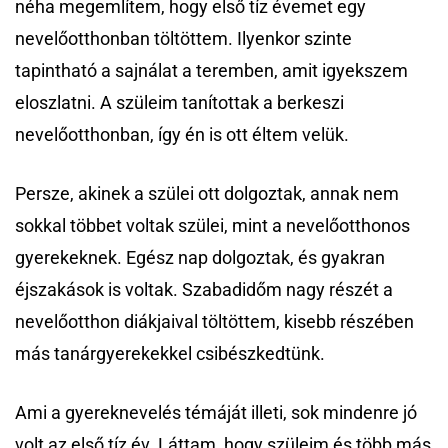
néha megemlítem, hogy első tíz évemet egy
nevelőotthonban töltöttem. Ilyenkor szinte
tapintható a sajnálat a teremben, amit igyekszem
eloszlatni. A szüleim tanítottak a berkeszi
nevelőotthonban, így én is ott éltem velük.
Persze, akinek a szülei ott dolgoztak, annak nem
sokkal többet voltak szülei, mint a nevelőotthonos
gyerekeknek. Egész nap dolgoztak, és gyakran
éjszakások is voltak. Szabadidőm nagy részét a
nevelőotthon diákjaival töltöttem, kisebb részében
más tanárgyerekekkel csibészkedtünk.
Ami a gyereknevelés témáját illeti, sok mindenre jó
volt az első tíz év. Láttam, hogy szüleim és több más