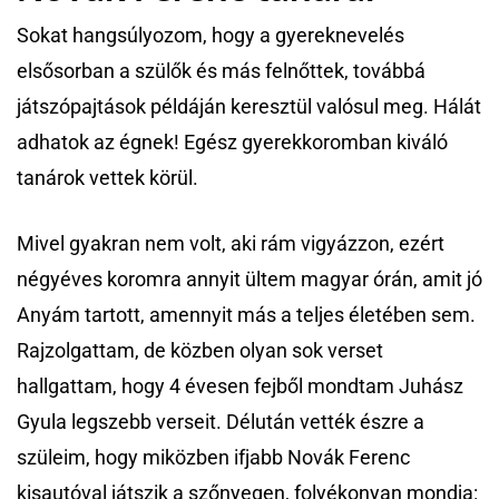
Sokat hangsúlyozom, hogy a gyereknevelés
elsősorban a szülők és más felnőttek, továbbá
játszópajtások példáján keresztül valósul meg. Hálát
adhatok az égnek! Egész gyerekkoromban kiváló
tanárok vettek körül.
Mivel gyakran nem volt, aki rám vigyázzon, ezért
négyéves koromra annyit ültem magyar órán, amit jó
Anyám tartott, amennyit más a teljes életében sem.
Rajzolgattam, de közben olyan sok verset
hallgattam, hogy 4 évesen fejből mondtam Juhász
Gyula legszebb verseit. Délután vették észre a
szüleim, hogy miközben ifjabb Novák Ferenc
kisautóval játszik a szőnyegen, folyékonyan mondja: