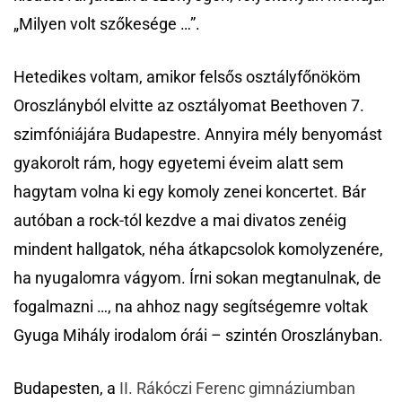
„Milyen volt szőkesége …”.
Hetedikes voltam, amikor felsős osztályfőnököm
Oroszlányból elvitte az osztályomat Beethoven 7.
szimfóniájára Budapestre. Annyira mély benyomást
gyakorolt rám, hogy egyetemi éveim alatt sem
hagytam volna ki egy komoly zenei koncertet. Bár
autóban a rock-tól kezdve a mai divatos zenéig
mindent hallgatok, néha átkapcsolok komolyzenére,
ha nyugalomra vágyom. Írni sokan megtanulnak, de
fogalmazni …, na ahhoz nagy segítségemre voltak
Gyuga Mihály irodalom órái – szintén Oroszlányban.
Budapesten, a
II. Rákóczi Ferenc gimnáziumban