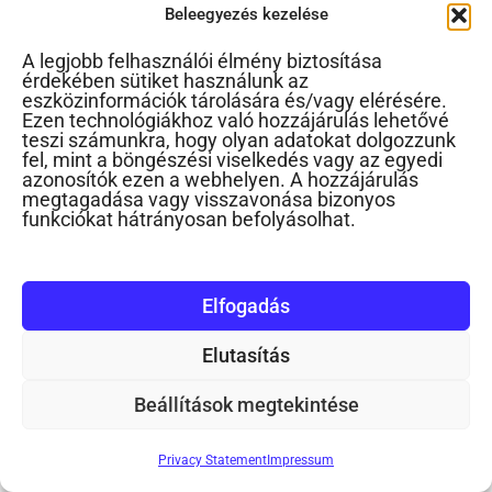
Beleegyezés kezelése
Mit tud a 4 hetes baba?
A legjobb felhasználói élmény biztosítása
érdekében sütiket használunk az
Gyermek és birtoklás
eszközinformációk tárolására és/vagy elérésére.
Ezen technológiákhoz való hozzájárulás lehetővé
teszi számunkra, hogy olyan adatokat dolgozzunk
Mit tud a 3 hetes baba?
fel, mint a böngészési viselkedés vagy az egyedi
azonosítók ezen a webhelyen. A hozzájárulás
megtagadása vagy visszavonása bizonyos
Képernyős mese
funkciókat hátrányosan befolyásolhat.
Gyereknevelés Előadások
Elfogadás
Szopja az ujját
Elutasítás
Segítek megnyugodni
Beállítások megtekintése
A cumi elhagyása
Privacy Statement
Impressum