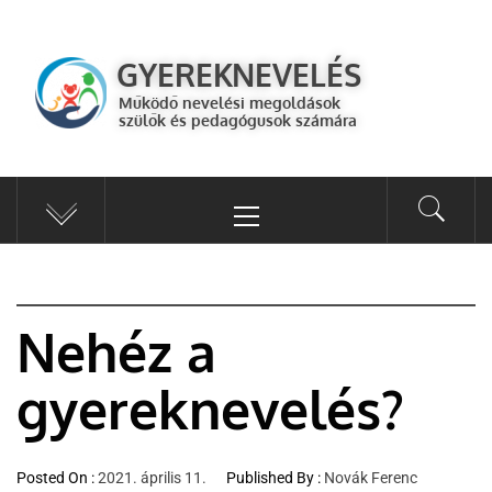
GYEREKNEVELÉS
Működő válaszok a gyereknevelés kérdéseire szülők és pedagógusok
GYEREKNEVELÉS
számára
Működő nevelési megoldások
szülők és pedagógusok számára
Nehéz a
gyereknevelés?
Posted On :
2021. április 11.
Published By :
Novák Ferenc