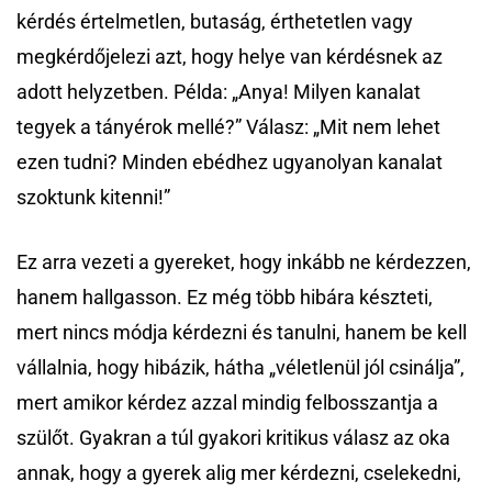
kérdés értelmetlen, butaság, érthetetlen vagy
megkérdőjelezi azt, hogy helye van kérdésnek az
adott helyzetben. Példa: „Anya! Milyen kanalat
tegyek a tányérok mellé?” Válasz: „Mit nem lehet
ezen tudni? Minden ebédhez ugyanolyan kanalat
szoktunk kitenni!”
Ez arra vezeti a gyereket, hogy inkább ne kérdezzen,
hanem hallgasson. Ez még több hibára készteti,
mert nincs módja kérdezni és tanulni, hanem be kell
vállalnia, hogy hibázik, hátha „véletlenül jól csinálja”,
mert amikor kérdez azzal mindig felbosszantja a
szülőt. Gyakran a túl gyakori kritikus válasz az oka
annak, hogy a gyerek alig mer kérdezni, cselekedni,