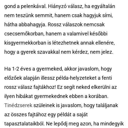
gond a pelenkával. Hiányzó válasz, ha egyáltalán
nem teszünk semmit, hanem csak hagyjuk sírni,
hátha abbahagyja. Rossz válaszok nemcsak
csecsemőkorban, hanem a valamivel későbbi
kisgyermekkorban is létezhetnek annak ellenére,
hogy a gyerek szavakkal nem kérdez, nem jelez.
Ha 1-2 éves a gyermeked, akkor javaslom, hogy
előzőek alapján illessz példa-helyzeteket a fenti
rossz válasz fajtákhoz! Ez segít neked elkerülni az
ilyen hibákat gyermekednek ebben a korában.
Tinédzserek
szüleinek is javaslom, hogy találjanak
az összes fajtához egy példát a saját
tapasztalataikból. Ne lepődj meg azon, ha mindegyik