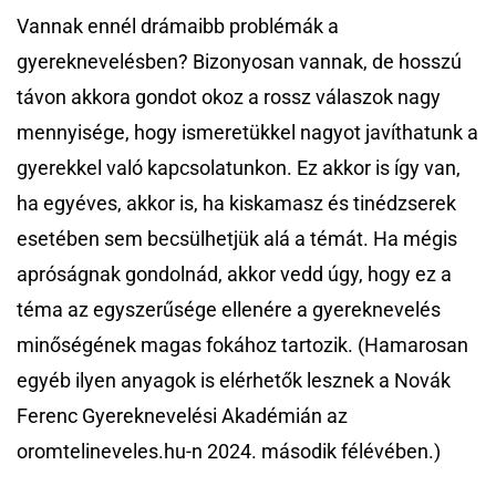
Vannak ennél drámaibb problémák a
gyereknevelésben? Bizonyosan vannak, de hosszú
távon akkora gondot okoz a rossz válaszok nagy
mennyisége, hogy ismeretükkel nagyot javíthatunk a
gyerekkel való kapcsolatunkon. Ez akkor is így van,
ha egyéves, akkor is, ha kiskamasz és tinédzserek
esetében sem becsülhetjük alá a témát. Ha mégis
apróságnak gondolnád, akkor vedd úgy, hogy ez a
téma az egyszerűsége ellenére a gyereknevelés
minőségének magas fokához tartozik. (Hamarosan
egyéb ilyen anyagok is elérhetők lesznek a Novák
Ferenc Gyereknevelési Akadémián az
oromtelineveles.hu-n 2024. második félévében.)