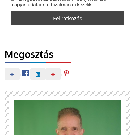
alapján adataimat bizalmasan kezelik.
Megosztás