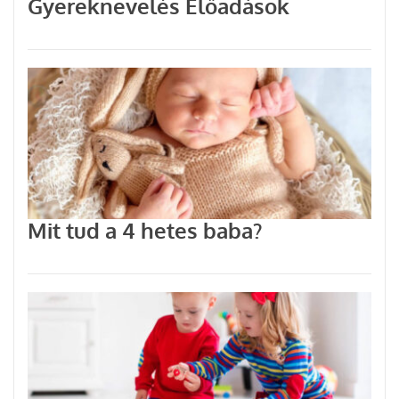
Gyereknevelés Előadások
Mit tud a 4 hetes baba?