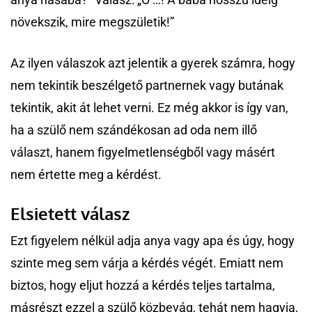
növekszik, mire megszületik!”
Az ilyen válaszok azt jelentik a gyerek számra, hogy
nem tekintik beszélgető partnernek vagy butának
tekintik, akit át lehet verni. Ez még akkor is így van,
ha a szülő nem szándékosan ad oda nem illő
választ, hanem figyelmetlenségből vagy másért
nem értette meg a kérdést.
Elsietett válasz
Ezt figyelem nélkül adja anya vagy apa és úgy, hogy
szinte meg sem várja a kérdés végét. Emiatt nem
biztos, hogy eljut hozzá a kérdés teljes tartalma,
másrészt ezzel a szülő közbevág, tehát nem hagyja,