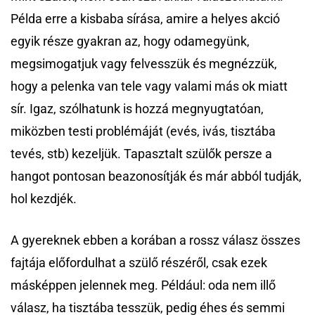
Példa erre a kisbaba sírása, amire a helyes akció
egyik része gyakran az, hogy odamegyünk,
megsimogatjuk vagy felvesszük és megnézzük,
hogy a pelenka van tele vagy valami más ok miatt
sír. Igaz, szólhatunk is hozzá megnyugtatóan,
miközben testi problémáját (evés, ivás, tisztába
tevés, stb) kezeljük. Tapasztalt szülők persze a
hangot pontosan beazonosítják és már abból tudják,
hol kezdjék.
A gyereknek ebben a korában a rossz válasz összes
fajtája előfordulhat a szülő részéről, csak ezek
másképpen jelennek meg. Például: oda nem illő
válasz, ha tisztába tesszük, pedig éhes és semmi