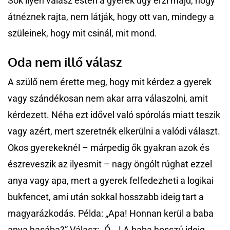
Sok ilyen válasz estén a gyerek úgy érzi majd, hogy
átnéznek rajta, nem látják, hogy ott van, mindegy a
szüleinek, hogy mit csinál, mit mond.
Oda nem illő válasz
A szülő nem érette meg, hogy mit kérdez a gyerek
vagy szándékosan nem akar arra válaszolni, amit
kérdezett. Néha ezt idővel való spórolás miatt teszik
vagy azért, mert szeretnék elkerülni a valódi választ.
Okos gyerekeknél – márpedig ők gyakran azok és
észreveszik az ilyesmit – nagy öngólt rúghat ezzel
anya vagy apa, mert a gyerek felfedezheti a logikai
bukfencet, ami után sokkal hosszabb ideig tart a
magyarázkodás. Példa: „Apa! Honnan kerül a baba
anya hasába?” Válasz: „Ó …! A baba hosszú ideig