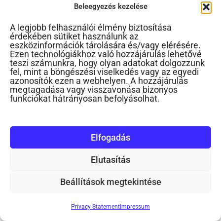
Beleegyezés kezelése
Bántja a kicsit
A legjobb felhasználói élmény biztosítása
„Van két kisfiam, 4 és 2 évesek. A nagyobbik
érdekében sütiket használunk az
eszközinformációk tárolására és/vagy elérésére.
mostanában rendszeresen bántja a kicsit,
Ezen technológiákhoz való hozzájárulás lehetővé
teszi számunkra, hogy olyan adatokat dolgozzunk
valamint a...
fel, mint a böngészési viselkedés vagy az egyedi
azonosítók ezen a webhelyen. A hozzájárulás
megtagadása vagy visszavonása bizonyos
funkciókat hátrányosan befolyásolhat.
Elfogadás
Elutasítás
Beállítások megtekintése
Privacy Statement
Impressum