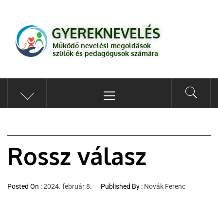
GYEREKNEVELÉS
Működő válaszok a gyereknevelés kérdéseire szülők és pedagógusok
GYEREKNEVELÉS
számára
Működő nevelési megoldások
szülők és pedagógusok számára
Rossz válasz
Posted On :
2024. február 8.
Published By :
Novák Ferenc