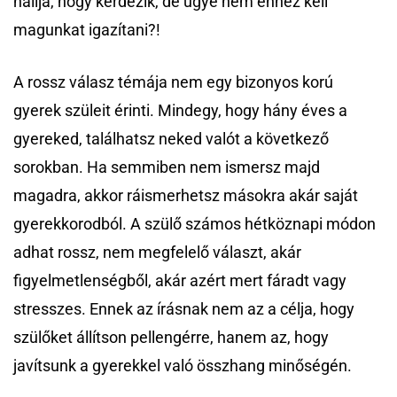
hallja, hogy kérdezik, de ugye nem ehhez kell
magunkat igazítani?!
A rossz válasz témája nem egy bizonyos korú
gyerek szüleit érinti. Mindegy, hogy hány éves a
gyereked, találhatsz neked valót a következő
sorokban. Ha semmiben nem ismersz majd
magadra, akkor ráismerhetsz másokra akár saját
gyerekkorodból. A szülő számos hétköznapi módon
adhat rossz, nem megfelelő választ, akár
figyelmetlenségből, akár azért mert fáradt vagy
stresszes. Ennek az írásnak nem az a célja, hogy
szülőket állítson pellengérre, hanem az, hogy
javítsunk a gyerekkel való összhang minőségén.