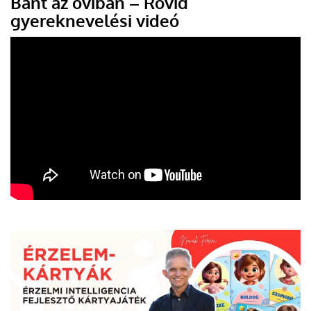
Bánt az oviban – Rövid
gyereknevelési videó