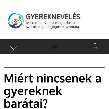
GYEREKNEVELÉS
Működő válaszok a gyereknevelés kérdéseire szülők és pedagógusok
GYEREKNEVELÉS
számára
Működő nevelési megoldások
szülők és pedagógusok számára
Miért nincsenek a
gyereknek
barátai?