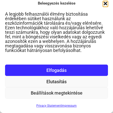
Beleegyezés kezelése
A legjobb felhasználói élmény biztosítása
érdekében sütiket használunk az
eszközinformációk tárolására és/vagy elérésére.
Ezen technológiákhoz való hozzájárulás lehetővé
teszi számunkra, hogy olyan adatokat dolgozzunk
fel, mint a böngészési viselkedés vagy az egyedi
Áthozza a játékait
azonosítók ezen a webhelyen. A hozzájárulás
megtagadása vagy visszavonása bizonyos
funkciókat hátrányosan befolyásolhat.
Sok szülő tapasztalja, hogy kisgyermeke amikor
éjjel vagy reggel felébred és átmegy hozzájuk a
hálószobába, áthozza...
Elfogadás
Elutasítás
Beállítások megtekintése
Privacy Statement
Impressum