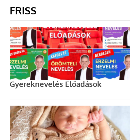
FRISS
Gyereknevelés Előadások