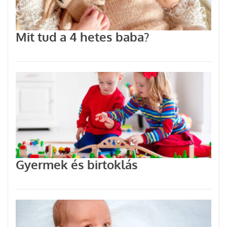
Mit tud a 4 hetes baba?
Gyermek és birtoklás