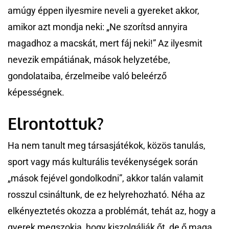
amúgy éppen ilyesmire neveli a gyereket akkor,
amikor azt mondja neki: „Ne szorítsd annyira
magadhoz a macskát, mert fáj neki!” Az ilyesmit
nevezik empátiának, mások helyzetébe,
gondolataiba, érzelmeibe való beleérző
képességnek.
Elrontottuk?
Ha nem tanult meg társasjátékok, közös tanulás,
sport vagy más kulturális tevékenységek során
„mások fejével gondolkodni”, akkor talán valamit
rosszul csináltunk, de ez helyrehozható. Néha az
elkényeztetés okozza a problémát, tehát az, hogy a
gyerek megszokja, hogy kiszolgálják őt, de ő maga