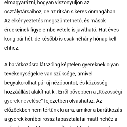
elmagyarázni, hogyan viszonyuljon az
osztálytársaihoz, de az ritkán sikeres önmagában.
Az
elkényeztetés megszüntethető
, és mások
érdekeinek figyelembe vétele is javítható. Hat éves
korig pár hét, de később is csak néhány hónap kell
ehhez.
A barátkozásra látszólag képtelen gyereknek olyan
tevékenységekre van szüksége, amivel
begyakorolhat pár új nézőpontot, és közösségi
hozzáállást alakíthat ki. Erről bővebben a „
Közösségi
gyerek nevelése
” fejezetben olvashatsz. Az
előzőekben nem tértünk ki arra, amikor a barátkozás
a gyerek korábbi rossz tapasztalatai miatt nehéz a