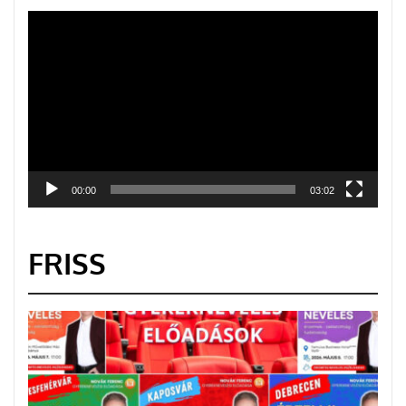
Videólejátszó
00:00
03:02
FRISS