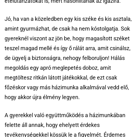
ételutánzatokat is, mert hasonlítanak az igazira.
Jó, ha van a közeledben egy kis széke és kis asztala,
amint gyurmázhat, de csak ha nem kóstolgatja. Sok
gyereknél viszont az jön be, hogy magasított széket
teszel magad mellé és így ő rálát arra, amit csinálsz,
de ügyelj a biztonságra, nehogy felboruljon! Hálás
megoldás egy apró meglepetés doboz, amit
megtöltesz ritkán látott játékokkal, de ezt csak
főzéskor vagy más házimunka alkalmával vedd elő,
hogy akkor újra élmény legyen.
A gyerekkel való együttműködés a házimunkában
felette áll annak, hogy ehelyett érdekes
tevékenységekkel kössük le a figyelmét. Érdemes