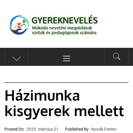
GYEREKNEVELÉS
Működő válaszok a gyereknevelés kérdéseire szülők és pedagógusok
GYEREKNEVELÉS
számára
Működő nevelési megoldások
szülők és pedagógusok számára
Házimunka
kisgyerek mellett
Posted On :
2025. március 21.
Published By :
Novák Ferenc