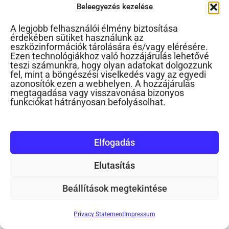
Beleegyezés kezelése
A legjobb felhasználói élmény biztosítása
érdekében sütiket használunk az
Bántja a kicsit
eszközinformációk tárolására és/vagy elérésére.
Ezen technológiákhoz való hozzájárulás lehetővé
teszi számunkra, hogy olyan adatokat dolgozzunk
„Van két kisfiam, 4 és 2 évesek. A nagyobbik
fel, mint a böngészési viselkedés vagy az egyedi
azonosítók ezen a webhelyen. A hozzájárulás
mostanában rendszeresen bántja a kicsit,
megtagadása vagy visszavonása bizonyos
funkciókat hátrányosan befolyásolhat.
valamint a...
Elfogadás
Elutasítás
Beállítások megtekintése
Privacy Statement
Impressum