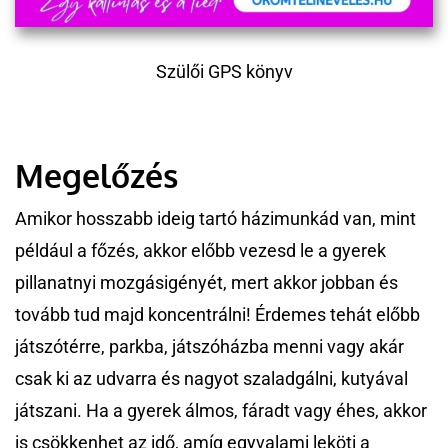
Szülői GPS könyv
Megelőzés
Amikor hosszabb ideig tartó házimunkád van, mint
például a főzés, akkor előbb vezesd le a gyerek
pillanatnyi mozgásigényét, mert akkor jobban és
tovább tud majd koncentrálni! Érdemes tehát előbb
játszótérre, parkba, játszóházba menni vagy akár
csak ki az udvarra és nagyot szaladgálni, kutyával
játszani. Ha a gyerek álmos, fáradt vagy éhes, akkor
is csökkenhet az idő, amíg egyvalami leköti a