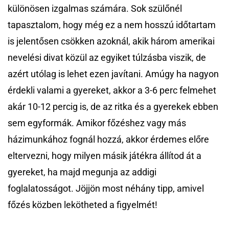
különösen izgalmas számára. Sok szülőnél
tapasztalom, hogy még ez a nem hosszú időtartam
is jelentősen csökken azoknál, akik három amerikai
nevelési divat közül az egyiket túlzásba viszik, de
azért utólag is lehet ezen javítani. Amúgy ha nagyon
érdekli valami a gyereket, akkor a 3-6 perc felmehet
akár 10-12 percig is, de az ritka és a gyerekek ebben
sem egyformák. Amikor főzéshez vagy más
házimunkához fognál hozzá, akkor érdemes előre
eltervezni, hogy milyen másik játékra állítod át a
gyereket, ha majd megunja az addigi
foglalatosságot. Jöjjön most néhány tipp, amivel
főzés közben lekötheted a figyelmét!