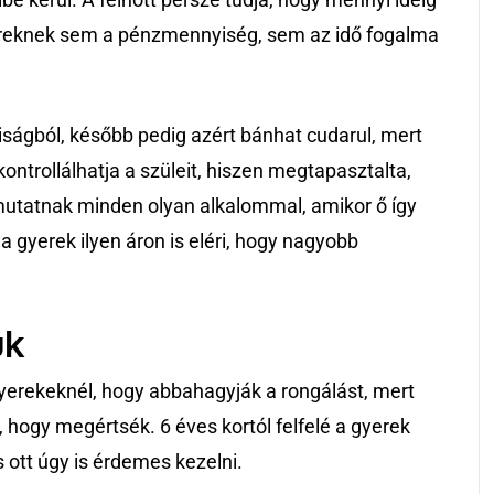
gyereknek sem a pénzmennyiség, sem az idő fogalma
siságból, később pedig azért bánhat cudarul, mert
kontrollálhatja a szüleit, hiszen megtapasztalta,
mutatnak minden olyan alkalommal, amikor ő így
a gyerek ilyen áron is eléri, hogy nagyobb
ük
yerekeknél, hogy abbahagyják a rongálást, mert
, hogy megértsék. 6 éves kortól felfelé a gyerek
 ott úgy is érdemes kezelni.