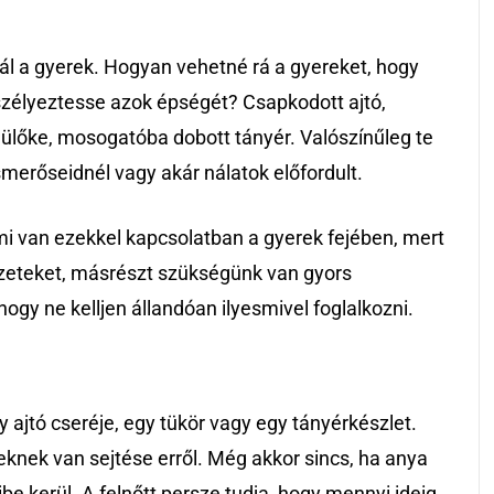
ál a gyerek. Hogyan vehetné rá a gyereket, hogy
szélyeztesse azok épségét? Csapkodott ajtó,
ülőke, mosogatóba dobott tányér. Valószínűleg te
merőseidnél vagy akár nálatok előfordult.
mi van ezekkel kapcsolatban a gyerek fejében, mert
zeteket, másrészt szükségünk van gyors
ogy ne kelljen állandóan ilyesmivel foglalkozni.
y ajtó cseréje, egy tükör vagy egy tányérkészlet.
knek van sejtése erről. Még akkor sincs, ha anya
 kerül. A felnőtt persze tudja, hogy mennyi ideig