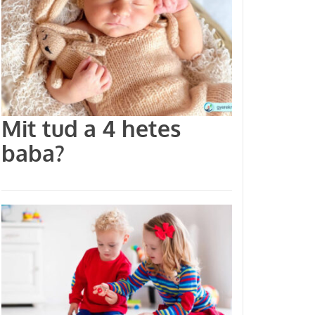
Mit tud a 4 hetes
baba?