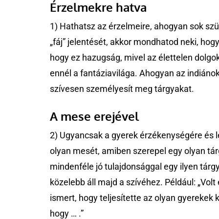
Érzelmekre hatva
1) Hathatsz az érzelmeire, ahogyan sok szülő
„fáj” jelentését, akkor mondhatod neki, hogy
hogy ez hazugság, mivel az élettelen dol
ennél a fantáziavilága. Ahogyan az indiánok 
szívesen személyesít meg tárgyakat.
A mese erejével
2) Ugyancsak a gyerek érzékenységére és le
olyan mesét, amiben szerepel egy olyan tár
mindenféle jó tulajdonsággal egy ilyen tárgy
közelebb áll majd a szívéhez. Például: „Volt 
ismert, hogy teljesítette az olyan gyerekek 
hogy … .”