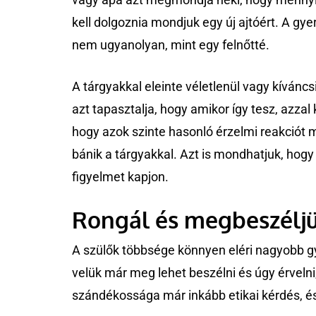
kell dolgoznia mondjuk egy új ajtóért. A 
nem ugyanolyan, mint egy felnőtté.
A tárgyakkal eleinte véletlenül vagy kívánc
azt tapasztalja, hogy amikor így tesz, azzal 
hogy azok szinte hasonló érzelmi reakciót 
bánik a tárgyakkal. Azt is mondhatjuk, hogy 
figyelmet kapjon.
Rongál és megbeszélj
A szülők többsége könnyen eléri nagyobb g
velük már meg lehet beszélni és úgy érvelni
szándékossága már inkább etikai kérdés, és