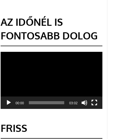
AZ IDŐNÉL IS
FONTOSABB DOLOG
Videólejátszó
00:00
03:02
FRISS