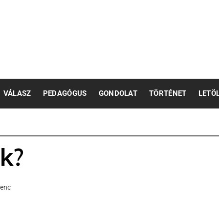
pedagógusok számára
VÁLASZ
PEDAGÓGUS
GONDOLAT
TÖRTÉNET
LETÖ
k?
renc