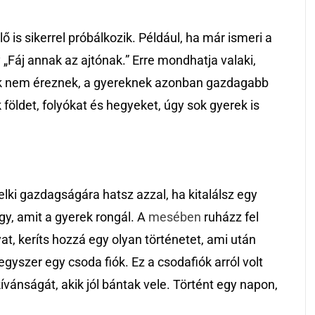
 is sikerrel próbálkozik. Például, ha már ismeri a
 „Fáj annak az ajtónak.” Erre mondhatja valaki,
gok nem éreznek, a gyereknek azonban gazdagabb
földet, folyókat és hegyeket, úgy sok gyerek is
lki gazdagságára hatsz azzal, ha kitalálsz egy
gy, amit a gyerek rongál. A
mesében
ruházz fel
at, keríts hozzá egy olyan történetet, ami után
egyszer egy csoda fiók. Ez a csodafiók arról volt
kívánságát, akik jól bántak vele. Történt egy napon,