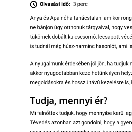
Olvasási idő:
3 perc
Anya és Apa néha tanácstalan, amikor rong
ne bánjon úgy otthonuk tárgyaival, hogy ve
tükörnek dobált kulcscsomó, lecsapott vécé
is tudnál még húsz-harminc hasonlót, ami is
A nyugalmunk érdekében jól jön, ha tudjuk 
akkor nyugodtabban kezelhetünk ilyen hely
megoldásokra és hosszú távú kezelésre is, h
Tudja, mennyi ér?
Mi felnőttek tudjuk, hogy mennyibe kerül eg
Tévedés azonban azt gondolni, hogy a gyere
vagy apa azt megmondja neki, hogy mennyibe