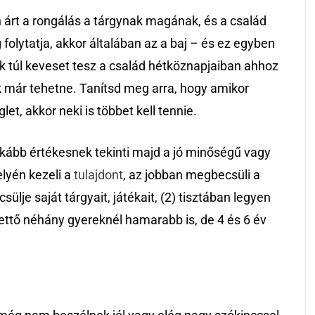
 árt a rongálás a tárgynak magának, és a család
folytatja, akkor általában az a baj – és ez egyben
ek túl keveset tesz a család hétköznapjaiban ahhoz
k már tehetne. Tanítsd meg arra, hogy amikor
t, akkor neki is többet kell tennie.
nkább értékesnek tekinti majd a jó minőségű vagy
elyén kezeli a
tulajdont
, az jobban megbecsüli a
ülje saját tárgyait, játékait, (2) tisztában legyen
kettő néhány gyereknél hamarabb is, de 4 és 6 év