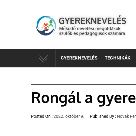
GYEREKNEVELÉS
Működő válaszok a gyereknevelés kérdéseire szülők és 
GYEREKNEVELÉS
Működő nevelési megoldások
szülők és pedagógusok számára
GYEREKNEVELÉS
TECHNIKÁK
Rongál a gyere
Posted On :
2022. október 9.
Published By :
Novák Fe