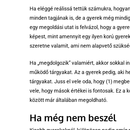
Ha eléggé reálissá tettük számukra, hogyan
minden tagjának is, de a gyerek még mindig 
egy megoldási utat is felvázol, hogy a gyer
képest, mint amennyit egy ilyen korú gyere
szeretne valamit, ami nem alapvető szükségle
Ha „megdolgozik” valamiért, akkor sokkal i
működő tárgyakat. Az a gyerek pedig, aki h
tárgyakat. Juss el vele oda, hogy (1) megbecs
vele, hogy mások értékei is fontosak. Ez a 
között már általában megoldható.
Ha még nem beszél