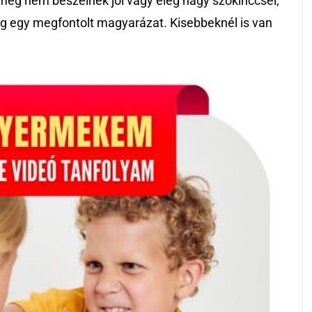
még nem beszélnek jól vagy elég nagy szókinccsel,
elég egy megfontolt magyarázat. Kisebbeknél is van