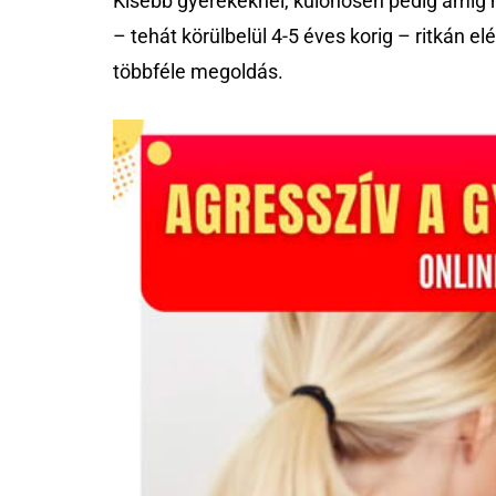
Kisebb gyerekeknél, különösen pedig amíg 
– tehát körülbelül 4-5 éves korig – ritkán 
többféle megoldás.