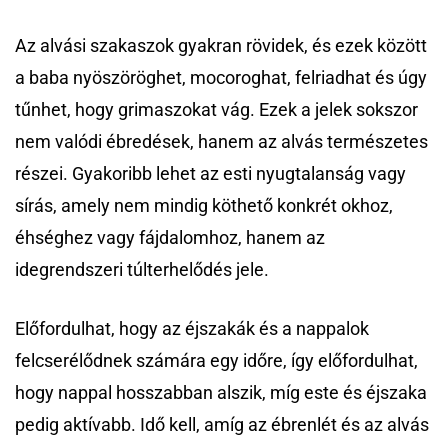
Az alvási szakaszok gyakran rövidek, és ezek között
a baba nyöszöröghet, mocoroghat, felriadhat és úgy
tűnhet, hogy grimaszokat vág. Ezek a jelek sokszor
nem valódi ébredések, hanem az alvás természetes
részei. Gyakoribb lehet az esti nyugtalanság vagy
sírás, amely nem mindig köthető konkrét okhoz,
éhséghez vagy fájdalomhoz, hanem az
idegrendszeri túlterhelődés jele.
Előfordulhat, hogy az éjszakák és a nappalok
felcserélődnek számára egy időre, így előfordulhat,
hogy nappal hosszabban alszik, míg este és éjszaka
pedig aktívabb. Idő kell, amíg az ébrenlét és az alvás