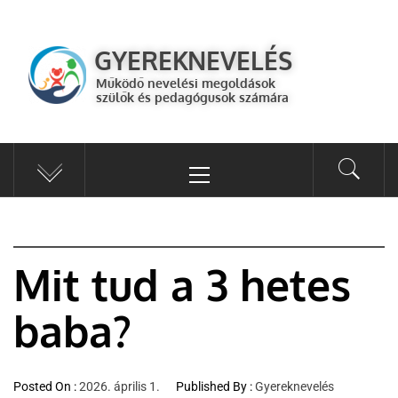
GYEREKNEVELÉS
Működő válaszok a gyereknevelés kérdéseire szülők és pedagógusok
GYEREKNEVELÉS
számára
Működő nevelési megoldások
szülők és pedagógusok számára
Mit tud a 3 hetes
baba?
Posted On :
2026. április 1.
Published By :
Gyereknevelés