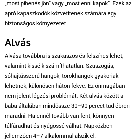
„most pihenés jön” vagy „most enni kapok”. Ezek az
apró kapaszkodók közvetítenek számára egy
biztonságos környezetet.
Alvás
Alvása továbbra is szakaszos és felszínes lehet,
valamint kissé kiszámíthatatlan. Szuszogás,
sóhajtásszerű hangok, torokhangok gyakoriak
lehetnek, különösen háton fekve. Ez önmagában
nem jelent légzési problémát. Két alvás között a
baba általában mindössze 30–90 percet tud ébren
maradni. Ha ennél tovább van fent, könnyen
túlfáradhat és nyűgössé válhat. Napközben
jellemzően 4–7 alkalommal alszik el.