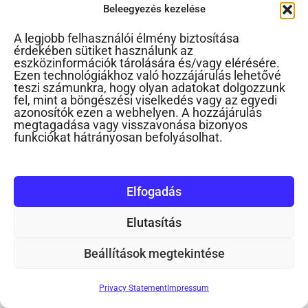
Beleegyezés kezelése
A legjobb felhasználói élmény biztosítása
érdekében sütiket használunk az
eszközinformációk tárolására és/vagy elérésére.
Ezen technológiákhoz való hozzájárulás lehetővé
teszi számunkra, hogy olyan adatokat dolgozzunk
fel, mint a böngészési viselkedés vagy az egyedi
azonosítók ezen a webhelyen. A hozzájárulás
megtagadása vagy visszavonása bizonyos
funkciókat hátrányosan befolyásolhat.
Gyermek és birtoklás
Elfogadás
Elutasítás
Beállítások megtekintése
Privacy Statement
Impressum