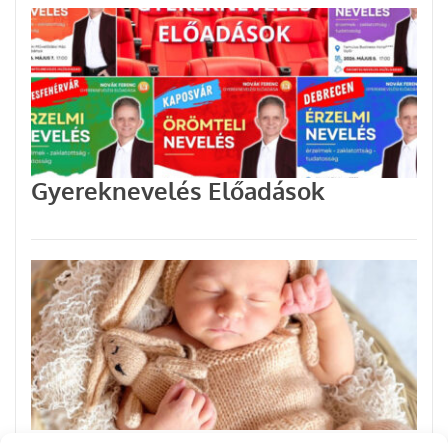
Gyereknevelés Előadások
Mit tud a 4 hetes baba?