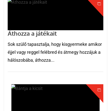
Áthozza a játékait
Sok szülő tapasztalja, hogy kisgyermeke amikor
éjjel vagy reggel felébred és átmegy hozzájuk a
hálószobába, áthozza...