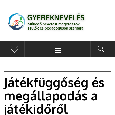
GYEREKNEVELÉS
Működő válaszok a gyereknevelés kérdéseire szülők és pedagógusok
GYEREKNEVELÉS
számára
Működő nevelési megoldások
szülők és pedagógusok számára
Játékfüggőség és
megállapodás a
játékidőről