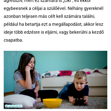
agresszív, mert ez számára is „ciki”, és ekkor
egybeesnek a céljai a szülőével. Néhány gyereknél
azonban teljesen más célt kell számára találni,
például ha betartja ezt a megállapodást, akkor lesz
ideje több edzésre is eljárni, vagy bekerülni a kezdő
csapatba.