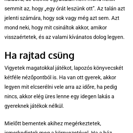
semmit az, hogy „egy órát leszünk ott”. Az talán azt
jelenti számára, hogy sok vagy még azt sem. Azt
mond neki, hogy mit csináltok akkor, amikor
visszaértetek, és az valami kívánatos dolog legyen.
Ha rajtad csüng
Vigyetek magatokkal játékot, lapozós könyvecskét
kétféle nézőpontból is. Ha van ott gyerek, akkor
legyen mit elcserélni vele arra az időre, ha pedig
nincs, akkor elég üres lenne egy idegen lakás a
gyereknek játékok nélkül.
Mielőtt bementek akihez megérkeztetek,
ismerkedjetek meg a környezetével. Ha a ház