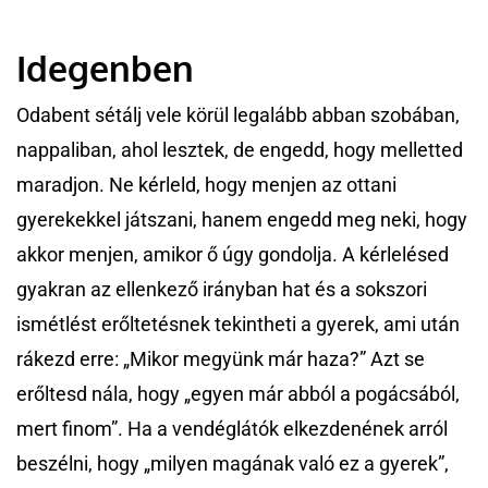
Idegenben
Odabent sétálj vele körül legalább abban szobában,
nappaliban, ahol lesztek, de engedd, hogy melletted
maradjon. Ne kérleld, hogy menjen az ottani
gyerekekkel játszani, hanem engedd meg neki, hogy
akkor menjen, amikor ő úgy gondolja. A kérlelésed
gyakran az ellenkező irányban hat és a sokszori
ismétlést erőltetésnek tekintheti a gyerek, ami után
rákezd erre: „Mikor megyünk már haza?” Azt se
erőltesd nála, hogy „egyen már abból a pogácsából,
mert finom”. Ha a vendéglátók elkezdenének arról
beszélni, hogy „milyen magának való ez a gyerek”,