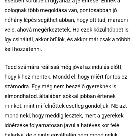
esetben körülbelül ugyanaz a jelentése. Ennek a
dolognak több megoldása van, pontosabban jó
néhány lépés segíthet abban, hogy ott tudj maradni
vele, ahová megérkeztetek. Ha ezek közül többet is
így csináltál, akkor örülök, és akkor már csak a többit
kell hozzátenni.
Tedd számára reálissá még jóval az indulás előtt,
hogy kihez mentek. Mondd el, hogy miért fontos ez
számodra. Egy még nem beszélő gyereknek is
elmondhatod, általában sokkal jobban értenek
minket, mint mi felnőttek esetleg gondoljuk. NE azt
mond neki, hogy meddig lesztek, mert a gyerekek
időérzéke folyamatosan javul a hatéves kor felé
haladva, de eleinte egyáltalán nem mond nekik