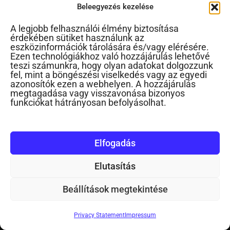
Beleegyezés kezelése
Pszichológus vagyok
A legjobb felhasználói élmény biztosítása
érdekében sütiket használunk az
eszközinformációk tárolására és/vagy elérésére.
Elfogadom az adatvédelmi irányelvet, ami alapján adataimat
Ezen technológiákhoz való hozzájárulás lehetővé
bizalmasan kezelik.
teszi számunkra, hogy olyan adatokat dolgozzunk
fel, mint a böngészési viselkedés vagy az egyedi
azonosítók ezen a webhelyen. A hozzájárulás
megtagadása vagy visszavonása bizonyos
funkciókat hátrányosan befolyásolhat.
KATEGÓRIÁK
Elfogadás
Előadás
Elutasítás
Gondolatok a nevelésről
Beállítások megtekintése
Gyakorlatias gyereknevelés
Privacy Statement
Impressum