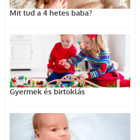
Mit tud a 4 hetes baba?
Gyermek és birtoklás