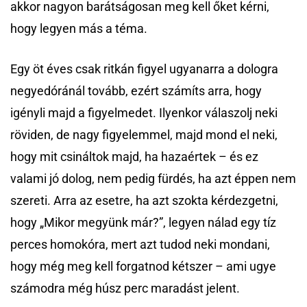
akkor nagyon barátságosan meg kell őket kérni,
hogy legyen más a téma.
Egy öt éves csak ritkán figyel ugyanarra a dologra
negyedóránál tovább, ezért számíts arra, hogy
igényli majd a figyelmedet. Ilyenkor válaszolj neki
röviden, de nagy figyelemmel, majd mond el neki,
hogy mit csináltok majd, ha hazaértek – és ez
valami jó dolog, nem pedig fürdés, ha azt éppen nem
szereti. Arra az esetre, ha azt szokta kérdezgetni,
hogy „Mikor megyünk már?”, legyen nálad egy tíz
perces homokóra, mert azt tudod neki mondani,
hogy még meg kell forgatnod kétszer – ami ugye
számodra még húsz perc maradást jelent.