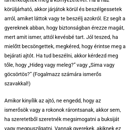
körüljárható, akkor járjátok körül és beszélgessetek
arról, amiket láttok vagy te beszélj azokról. Ez segít a
gyereknek abban, hogy biztonságban érezze magát,
mert amit ismer, attól kevésbé tart. Jól teszed, ha
mielőtt becsöngettek, megkéred, hogy érintse meg a
bejárati ajtót. Ha tud beszélni, akkor kérdezd meg
tőle, hogy „Hideg vagy meleg?” vagy „Sima vagy
göcsörtös?” (Fogalmazz számára ismerős
szavakkal!)
Amikor kinyílik az ajtó, ne engedd, hogy az
ismerősök vagy a rokonok rárontsanak, akkor sem,
ha szeretetből szeretnék megsimogatni a buksiját
vagy megpuszilgatni. Vannak gyerekek, akiknek ez