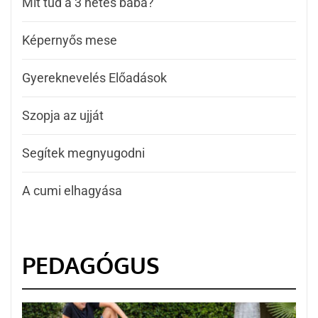
Mit tud a 3 hetes baba?
Képernyős mese
Gyereknevelés Előadások
Szopja az ujját
Segítek megnyugodni
A cumi elhagyása
PEDAGÓGUS