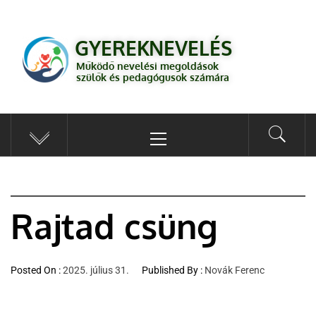
GYEREKNEVELÉS
Működő válaszok a gyereknevelés kérdéseire szülők és pedagógusok
GYEREKNEVELÉS
számára
Működő nevelési megoldások
szülők és pedagógusok számára
Rajtad csüng
Posted On :
2025. július 31.
Published By :
Novák Ferenc