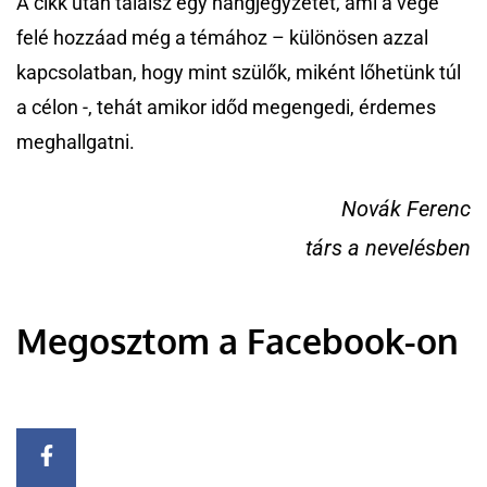
A cikk után találsz egy hangjegyzetet, ami a vége
felé hozzáad még a témához – különösen azzal
kapcsolatban, hogy mint szülők, miként lőhetünk túl
a célon -, tehát amikor időd megengedi, érdemes
meghallgatni.
Novák Ferenc
társ a nevelésben
Megosztom a Facebook-on