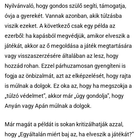
Nyilvánvaló, hogy gondos szülő segíti, támogatja,
óvja a gyerekét. Vannak azonban, akik túlzásba
viszik ezeket. A következő csak egy példa az
ezerből: ha kapásból megvédjük, amikor elveszik a
játékát, akkor az ő megoldása a játék megtartására
vagy visszaszerzésére általában az lesz, hogy
hozzád rohan. Ezzel párhuzamosan gyengíteni is
fogja az önbizalmát, azt az elképzelését, hogy rajta
is múlnak a dolgok. Ez oka az, hogy ha megszokja a
„túlzó védelmet”, akkor már „úgy gondolja”, hogy
Anyán vagy Apán múlnak a dolgok.
Már magát a példát is sokan kritizálhatják azzal,
hogy „Egyáltalán miért baj az, ha elveszik a játékát?”