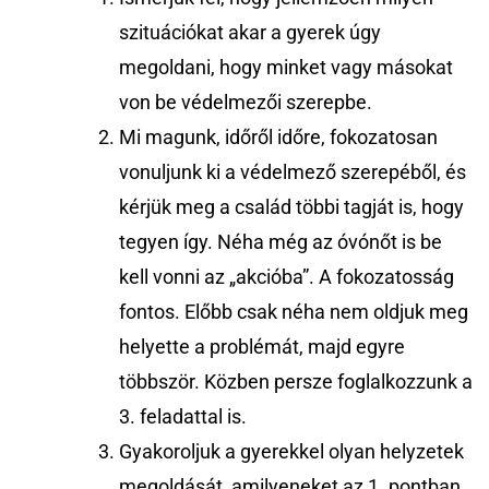
szituációkat akar a gyerek úgy
megoldani, hogy minket vagy másokat
von be védelmezői szerepbe.
Mi magunk, időről időre, fokozatosan
vonuljunk ki a védelmező szerepéből, és
kérjük meg a család többi tagját is, hogy
tegyen így. Néha még az óvónőt is be
kell vonni az „akcióba”. A fokozatosság
fontos. Előbb csak néha nem oldjuk meg
helyette a problémát, majd egyre
többször. Közben persze foglalkozzunk a
3. feladattal is.
Gyakoroljuk a gyerekkel olyan helyzetek
megoldását, amilyeneket az 1. pontban