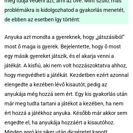
meg tudja védeni azt, ami az övé. Mint szülő, más
problémákra is kidolgozhatod a gyakorlás menetét,
de ebben az esetben így történt:
Anyuka azt mondta a gyereknek, hogy „játszásiból”
most ő maga is gyerek. Bejelentette, hogy ő most
egy másik gyereket játszik, és el akarja venni a
játékát. A kisfiú, aki nem volt hozzászoktatva ahhoz,
hogy megvédheti a játékát. Kezdetben ezért azonnal
elengedte a kezében lévő kisautót, pedig az
anyukája még hozzá sem ért. Egy kis gyakorlás után
már meg tudta tartani a játékot a kezében, ha nem
ért hozzá a játékhoz anyuka. Később már akkor sem
engedte el, ha anyukája hozzáért a kisautóhoz.
Minden apró kis siker után dicséretet kapott.