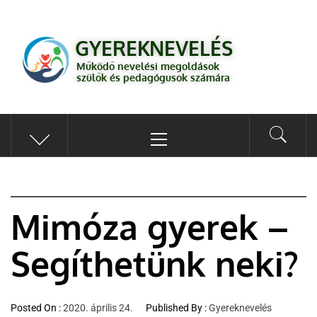
GYEREKNEVELÉS
Működő válaszok a gyereknevelés kérdéseire szülők és pedagógusok
GYEREKNEVELÉS
számára
Működő nevelési megoldások
szülők és pedagógusok számára
Mimóza gyerek –
Segíthetünk neki?
Posted On :
2020. április 24.
Published By :
Gyereknevelés