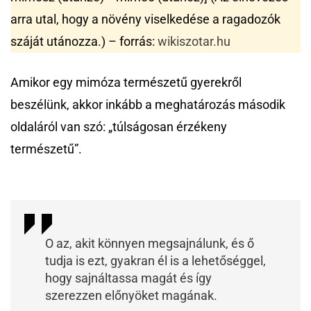
arra utal, hogy a növény viselkedése a ragadozók
száját utánozza.) – forrás:
wikiszotar.hu
Amikor egy mimóza természetű gyerekről
beszélünk, akkor inkább a meghatározás második
oldaláról van szó: „túlságosan érzékeny
természetű”.
Ő az, akit könnyen megsajnálunk, és ő
tudja is ezt, gyakran él is a lehetőséggel,
hogy sajnáltassa magát és így
szerezzen előnyöket magának.