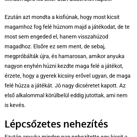
Ezután azt mondta a kisfiúnak, hogy most kicsit
magamhoz fog felé húznom majd a játékodat, de te
most sem engeded el, hanem visszahúzod
magadhoz. Elsőre ez sem ment, de sebaj,
megpróbálták újra, és hamarosan, amikor anyuka
nagyon enyhén húzni kezdte maga felé a játékot,
érzete, hogy a gyerek kicsiny erővel ugyan, de maga
felé húzza a játékát. Jó nagy dicséretet kapott. Az
első alkalommal körülbelül eddig jutottak, ami nem
is kevés.
Lépcsőzetes nehezítés
Ezután anyuka minden nap nehezítette egy kicsit a