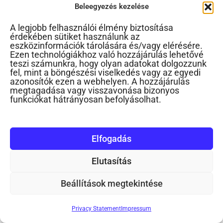
Beleegyezés kezelése
A legjobb felhasználói élmény biztosítása
érdekében sütiket használunk az
eszközinformációk tárolására és/vagy elérésére.
Ezen technológiákhoz való hozzájárulás lehetővé
teszi számunkra, hogy olyan adatokat dolgozzunk
fel, mint a böngészési viselkedés vagy az egyedi
azonosítók ezen a webhelyen. A hozzájárulás
A szerző
megtagadása vagy visszavonása bizonyos
funkciókat hátrányosan befolyásolhat.
Gyereknevelés
A Gyereknevelés Portál írásai gyakorlatiasan
Elfogadás
és a gyerek fontosságának megfelelően.
Elutasítás
Beállítások megtekintése
POSTED IN:
GYAKORLATIAS GYEREKNEVELÉS
,
Privacy Statement
Impressum
PODCAST