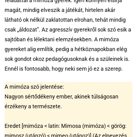
feladattal a mimóza gyerek. Igen könnyen elsírja
magát, mindig elveszik a játékát, hirtelen akár
látható ok nélkül zaklatottan elrohan, tehát mindig
csak „áldozat”. Az agresszív gyerekről sok szó esik a
sajtóban és lélektani elemzésekben. A mimóza
gyereket alig említik, pedig a hétköznapokban elég
sok gondot okoz pedagógusoknak és a szüleinek is.
Ennél is fontosabb, hogy neki sem jó ez a szerep.
A mimóza szó jelentése:
Nagyon sértődékeny ember, akinek túlságosan
érzékeny a természete.
Eredet [mimóza < latin: Mimosa (mimóza) < görög:
mimosz (utánzó) < mimeo (utánoz)] (Az elnevezés