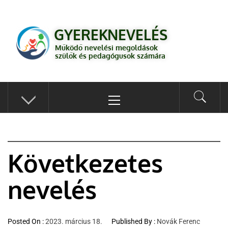
GYEREKNEVELÉS
Működő válaszok a gyereknevelés kérdéseire szülők és pedagógusok
GYEREKNEVELÉS
számára
Működő nevelési megoldások
szülők és pedagógusok számára
Következetes
nevelés
Posted On :
2023. március 18.
Published By :
Novák Ferenc