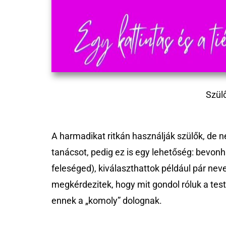
Szül
A harmadikat ritkán használják szülők, de néh
tanácsot, pedig ez is egy lehetőség: bevonh
feleséged), kiválaszthattok például pár nev
megkérdezitek, hogy mit gondol róluk a testv
ennek a „komoly” dolognak.