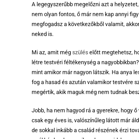
A legegyszerűbb megelőzni azt a helyzetet,
nem olyan fontos, ő már nem kap annyi figye
megfogadsz a következőkből valamit, akkor
neked is.
Mi az, amit még
szülés
előtt megtehetsz, hog
létre testvéri féltékenység a nagyobbikban?
mint amikor már nagyon látszik. Ha anya l
fog a hasad és azután valamikor testvére s
megértik, akik maguk még nem tudnak besz
Jobb, ha nem hagyod rá a gyerekre, hogy ő 
csak egy éves is, valószínűleg látott már áld
de sokkal inkább a család részének érzi tová