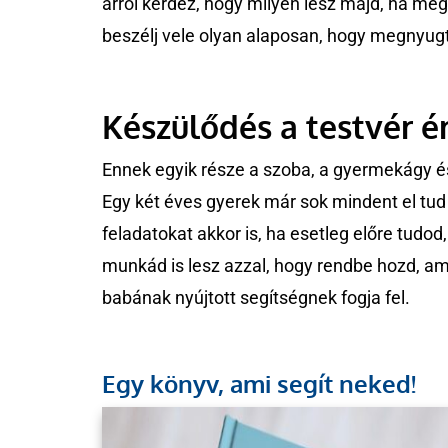
arról kérdez, hogy milyen lesz majd, ha meg
beszélj vele olyan alaposan, hogy megnyug
Készülődés a testvér é
Ennek egyik része a szoba, a gyermekágy 
Egy két éves gyerek már sok mindent el tud i
feladatokat akkor is, ha esetleg előre tudo
munkád is lesz azzal, hogy rendbe hozd, ami
babának nyújtott segítségnek fogja fel.
Egy könyv, ami segít neked!