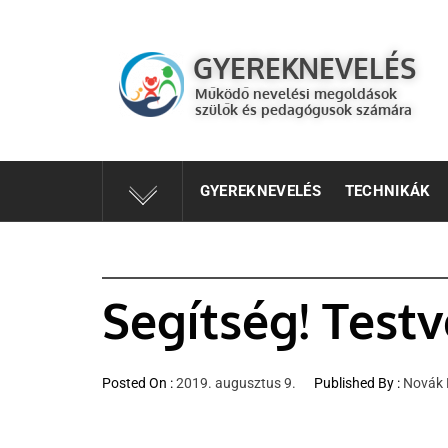
GYEREKNEVELÉS
Működő válaszok a gyereknevelés kérdéseire szülők és 
GYEREKNEVELÉS
Működő nevelési megoldások
szülők és pedagógusok számára
GYEREKNEVELÉS
TECHNIKÁK
Segítség! Testv
Posted On :
2019. augusztus 9.
Published By :
Novák 