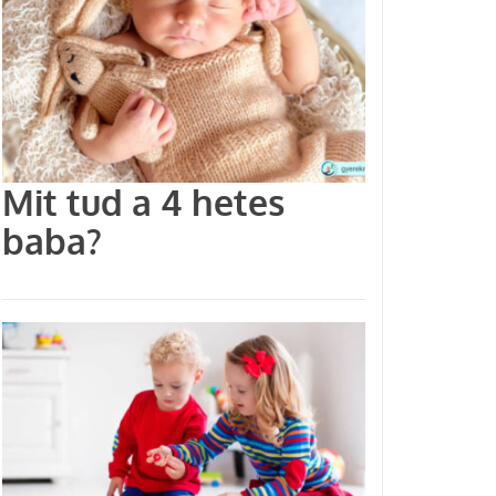
Mit tud a 4 hetes
baba?