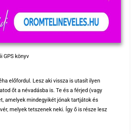
ői GPS könyv
a előfordul. Lesz aki vissza is utasít ilyen
atod őt a névadásba is. Te és a férjed (vagy
et, amelyek mindegyikét jónak tartjátok és
ér, melyek tetszenek neki. Így ő is része lesz