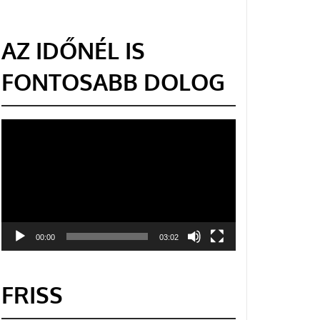
AZ IDŐNÉL IS
FONTOSABB DOLOG
Videólejátszó
00:00
03:02
FRISS