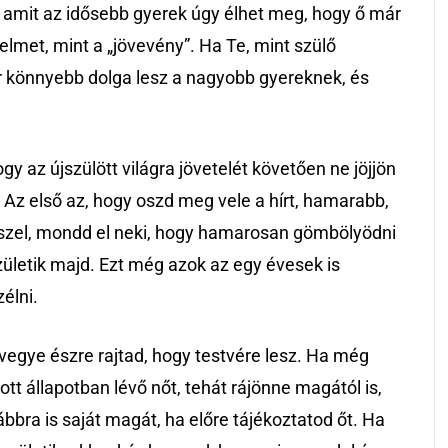
 amit az idősebb gyerek úgy élhet meg, hogy ő már
lmet, mint a „jövevény”. Ha Te, mint szülő
 könnyebb dolga lesz a nagyobb gyereknek, és
y az újszülött világra jövetelét követően ne jöjjön
 Az első az, hogy oszd meg vele a hírt, hamarabb,
eszel, mondd el neki, hogy hamarosan gömbölyödni
zületik majd. Ezt még azok az egy évesek is
élni.
vegye észre rajtad, hogy testvére lesz. Ha még
ott állapotban lévő nőt, tehát rájönne magától is,
bbra is saját magát, ha előre tájékoztatod őt. Ha