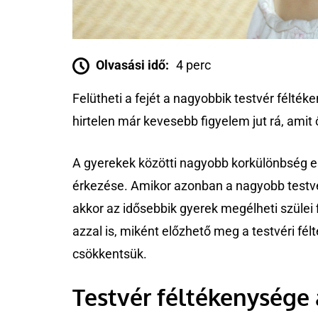
Olvasási idő:
4 perc
Felütheti a fejét a nagyobbik testvér félték
hirtelen már kevesebb figyelem jut rá, ami
A gyerekek közötti nagyobb korkülönbség es
érkezése. Amikor azonban a nagyobb testvé
akkor az idősebbik gyerek megélheti szüle
azzal is, miként előzhető meg a testvéri fé
csökkentsük.
Testvér féltékenysége 