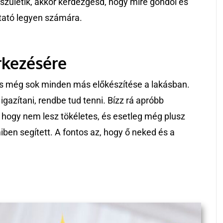
születik, akkor kérdezgesd, hogy mire gondol és
tató legyen számára.
rkezésére
és még sok minden más előkészítése a lakásban.
gazítani, rendbe tud tenni. Bízz rá apróbb
d, hogy nem lesz tökéletes, és esetleg még plusz
ben segített. A fontos az, hogy ő neked és a