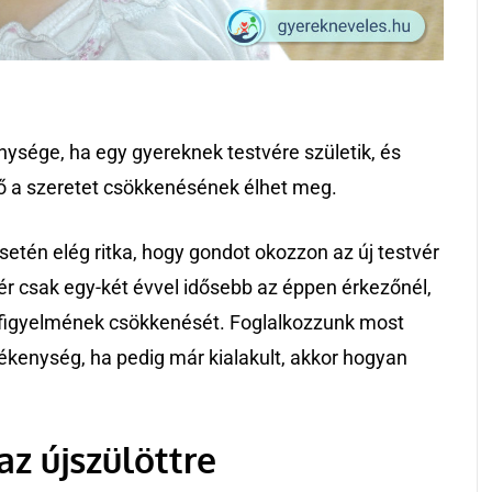
enysége, ha egy gyereknek testvére születik, és
t ő a szeretet csökkenésének élhet meg.
etén elég ritka, hogy gondot okozzon az új testvér
r csak egy-két évvel idősebb az éppen érkezőnél,
i figyelmének csökkenését. Foglalkozzunk most
ltékenység, ha pedig már kialakult, akkor hogyan
az újszülöttre