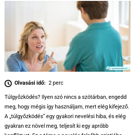
Olvasási idő:
2 perc
Túlgyőzködés? Ilyen szó nincs a szótárban, engedd
meg, hogy mégis így használjam, mert elég kifejező.
A „túlgyőzködés” egy gyakori nevelési hiba, és elég
gyakran ez növel meg, teljesít ki egy apróbb