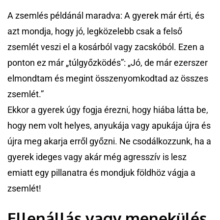
A zsemlés példánál maradva: A gyerek már érti, és
azt mondja, hogy jó, legközelebb csak a felső
zsemlét veszi el a kosárból vagy zacskóból. Ezen a
ponton ez már „túlgyőzködés”: „Jó, de már ezerszer
elmondtam és megint összenyomkodtad az összes
zsemlét.”
Ekkor a gyerek úgy fogja érezni, hogy hiába látta be,
hogy nem volt helyes, anyukája vagy apukája újra és
újra meg akarja erről győzni. Ne csodálkozzunk, ha a
gyerek ideges vagy akár még agresszív is lesz
emiatt egy pillanatra és mondjuk földhöz vágja a
zsemlét!
Ellenállás vagy menekülés