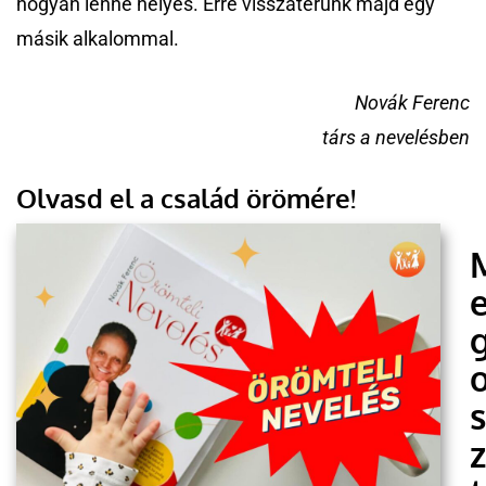
hogyan lenne helyes. Erre visszatérünk majd egy
másik alkalommal.
Novák Ferenc
társ a nevelésben
Olvasd el a család örömére!
s
z