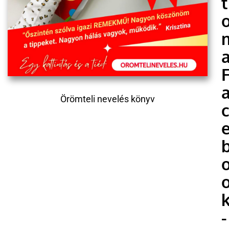
t
Örömteli nevelés könyv
-