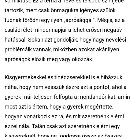
konfliktust. Ez a téma a nevelés felsőbb szintjébe
tartozik, mert csak önmagukra igényes szülők
tudnak törődni egy ilyen „aprósággal”. Mégis, ez a
családi élet mindennapjaira lehet erősen negatív
hatással. Sokan azt gondolják, hogy nagy nevelési
problémáik vannak, miközben azokat akár ilyen
apróságok előzik meg vagy okozzák.
Kisgyermekekkel és tinédzserekkel is elhibázzuk
néha, hogy nem vesszük észre azt a pontot, ahol a
gyerek már teljesen felfogta a mondandónkat, amin
most azt is értem, hogy a gyerek megértette,
hogyan vonatkozik ez rá, és mit szeretnénk elérni
ezzel nála. Talán csak azt szeretnénk elérni egy
kisgyereknél, hogy ne fogdossa össze az összes