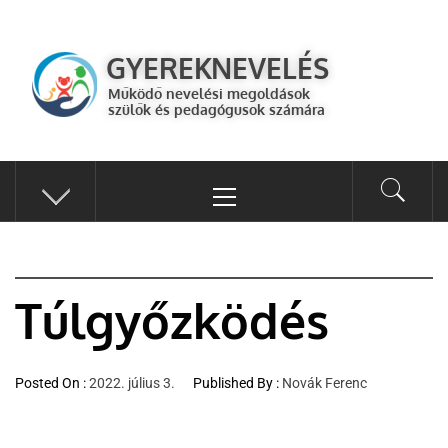
GYEREKNEVELÉS
Működő válaszok a gyereknevelés kérdéseire szülők és pedagógusok
GYEREKNEVELÉS
számára
Működő nevelési megoldások
szülők és pedagógusok számára
Túlgyőzködés
Posted On :
2022. július 3.
Published By :
Novák Ferenc