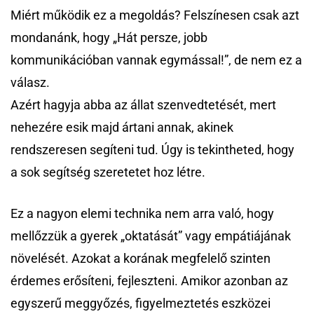
Miért működik ez a megoldás? Felszínesen csak azt
mondanánk, hogy „Hát persze, jobb
kommunikációban vannak egymással!”, de nem ez a
válasz.
Azért hagyja abba az állat szenvedtetését, mert
nehezére esik majd ártani annak, akinek
rendszeresen segíteni tud. Úgy is tekintheted, hogy
a sok segítség szeretetet hoz létre.
Ez a nagyon elemi technika nem arra való, hogy
mellőzzük a gyerek „oktatását” vagy empátiájának
növelését. Azokat a korának megfelelő szinten
érdemes erősíteni, fejleszteni. Amikor azonban az
egyszerű meggyőzés, figyelmeztetés eszközei