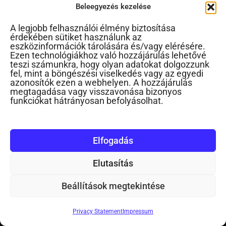
Beleegyezés kezelése
Előadás
A legjobb felhasználói élmény biztosítása
érdekében sütiket használunk az
eszközinformációk tárolására és/vagy elérésére.
Gondolatok a nevelésről
Ezen technológiákhoz való hozzájárulás lehetővé
teszi számunkra, hogy olyan adatokat dolgozzunk
fel, mint a böngészési viselkedés vagy az egyedi
Gyakorlatias gyereknevelés
azonosítók ezen a webhelyen. A hozzájárulás
megtagadása vagy visszavonása bizonyos
Gyereknevelés kép
funkciókat hátrányosan befolyásolhat.
Gyereknevelési szótár
Elfogadás
Instagram
Elutasítás
Mit tud a baba?
Beállítások megtekintése
Pedagógus és a gyereknevelés
Privacy Statement
Impressum
Podcast