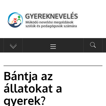
GYEREKNEVELÉS
Működő válaszok a gyereknevelés kérdéseire szülők és pedagógusok
GYEREKNEVELÉS
számára
Működő nevelési megoldások
szülők és pedagógusok számára
Bántja az
állatokat a
gyerek?