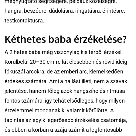
megnyugtató segítségére, például: közelségre,
hangra, beszédre, dúdolásra, ringatásra, érintésre,
testkontaktusra.
Kéthetes baba érzékelése?
A 2 hetes baba még viszonylag kis térből érzékel.
Körülbelül 20–30 cm-re lát élesebben és rövid ideig
fókuszál arcokra, de az emberi arc, kiemelkedően
érdekes számára. Ami a hallást illeti, nem a szavak
jelentése, hanem főleg azok hangszíne és ritmusa
fontos számára, így tehát elsődleges, hogy milyen
érzelemmel mondanak ki valamit körülötte. A
tapintás az egyik legerősebb érzékelési csatornája,
és ebben a korban a szája számít a legfontosabb