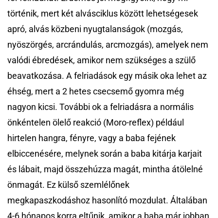
történik, mert két alvásciklus között lehetségesek
apró, alvás közbeni nyugtalanságok (mozgás,
nyöszörgés, arcrándulás, arcmozgás), amelyek nem
valódi ébredések, amikor nem szükséges a szülő
beavatkozása. A felriadások egy másik oka lehet az
éhség, mert a 2 hetes csecsemő gyomra még
nagyon kicsi. További ok a felriadásra a normális
önkéntelen ölelő reakció (Moro-reflex) például
hirtelen hangra, fényre, vagy a baba fejének
elbiccenésére, melynek során a baba kitárja karjait
és lábait, majd összehúzza magát, mintha átölelné
önmagát. Ez külső szemlélőnek
megkapaszkodáshoz hasonlító mozdulat. Általában
4-6 hónapos korra eltűnik, amikor a baba már jobban