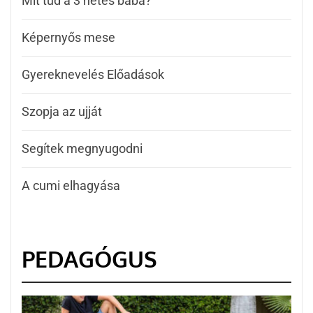
Mit tud a 3 hetes baba?
Képernyős mese
Gyereknevelés Előadások
Szopja az ujját
Segítek megnyugodni
A cumi elhagyása
PEDAGÓGUS