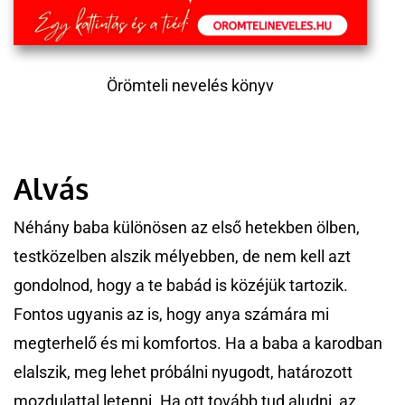
Örömteli nevelés könyv
Alvás
Néhány baba különösen az első hetekben ölben,
testközelben alszik mélyebben, de nem kell azt
gondolnod, hogy a te babád is közéjük tartozik.
Fontos ugyanis az is, hogy anya számára mi
megterhelő és mi komfortos. Ha a baba a karodban
elalszik, meg lehet próbálni nyugodt, határozott
mozdulattal letenni. Ha ott tovább tud aludni, az