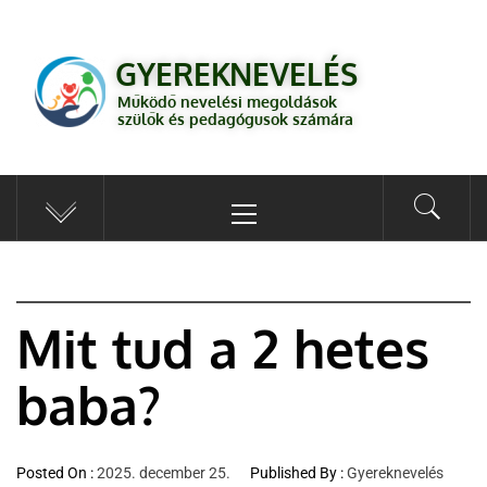
GYEREKNEVELÉS
Működő válaszok a gyereknevelés kérdéseire szülők és pedagógusok
GYEREKNEVELÉS
számára
Működő nevelési megoldások
szülők és pedagógusok számára
Mit tud a 2 hetes
baba?
Posted On :
2025. december 25.
Published By :
Gyereknevelés