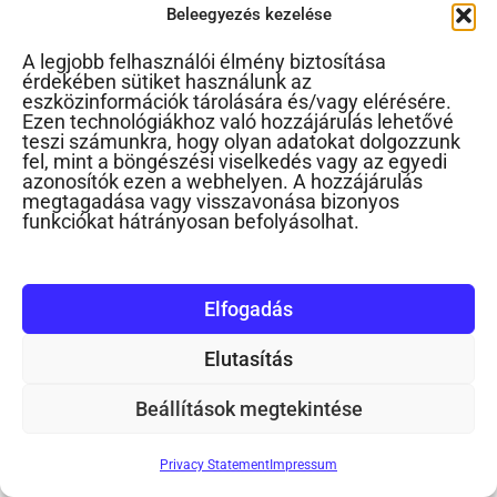
Beleegyezés kezelése
A legjobb felhasználói élmény biztosítása
érdekében sütiket használunk az
eszközinformációk tárolására és/vagy elérésére.
Ezen technológiákhoz való hozzájárulás lehetővé
teszi számunkra, hogy olyan adatokat dolgozzunk
fel, mint a böngészési viselkedés vagy az egyedi
azonosítók ezen a webhelyen. A hozzájárulás
megtagadása vagy visszavonása bizonyos
funkciókat hátrányosan befolyásolhat.
Rosszba viszi az óvodatársa
Elfogadás
Ezt írta anyuka arról, hogy rosszba viszi
gyermekét az óvodatársa: „Most középső
Elutasítás
csoportos az óvodában, 4,5...
Beállítások megtekintése
Privacy Statement
Impressum