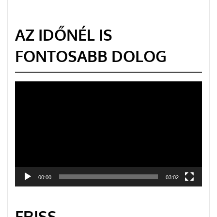
AZ IDŐNÉL IS
FONTOSABB DOLOG
Videólejátszó
00:00
03:02
FRISS