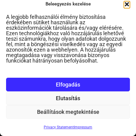
Beleegyezés kezelése
A legjobb felhasználói élmény biztosítása
érdekében sütiket használunk az
eszközinformációk tárolására és/vagy elérésére.
Ezen technológiákhoz való hozzájárulás lehetővé
teszi számunkra, hogy olyan adatokat dolgozzunk
fel, mint a böngészési viselkedés vagy az egyedi
azonosítók ezen a webhelyen. A hozzájárulás
megtagadása vagy visszavonása bizonyos
NEVELÉSI HÍRLEVÉL
funkciókat hátrányosan befolyásolhat.
Név
Elfogadás
Elutasítás
Email
Beállítások megtekintése
Szülő, nagyszülő vagyok
Privacy Statement
Impressum