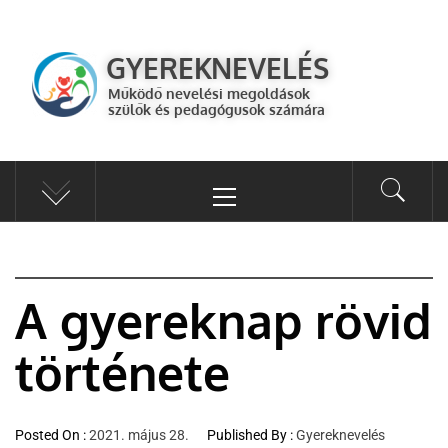
GYEREKNEVELÉS
Működő válaszok a gyereknevelés kérdéseire szülők és pedagógusok
GYEREKNEVELÉS
számára
Működő nevelési megoldások
szülők és pedagógusok számára
A gyereknap rövid
története
Posted On :
2021. május 28.
Published By :
Gyereknevelés