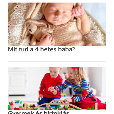
Mit tud a 4 hetes baba?
Gyermek és birtoklás