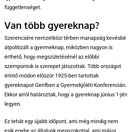
függetlenséget.
Van több gyereknap?
Szerencsére nemzetközi térben manapság kevésbé
átpolitizált a gyermeknap, miközben nagyon is
érthető, hogy megszületésénél az előbbi
szempontok is szerepet játszottak. Több országot
érintő módon először 1925-ben tartottak
gyereknapot Genfben a Gyermekjóléti Konferencián.
Ekkor arról határoztak, hogy a gyereknap június 1-jén
legyen.
Ez tehát egy újabb időpont, ami még mindig nem
esik egybe az általunk megszokottal, ami május