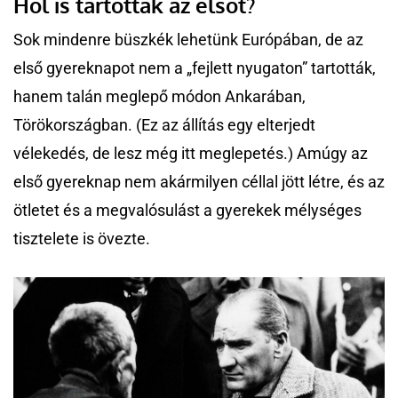
Hol is tartották az elsőt?
Sok mindenre büszkék lehetünk Európában, de az
első gyereknapot nem a „fejlett nyugaton” tartották,
hanem talán meglepő módon Ankarában,
Törökországban. (Ez az állítás egy elterjedt
vélekedés, de lesz még itt meglepetés.) Amúgy az
első gyereknap nem akármilyen céllal jött létre, és az
ötletet és a megvalósulást a gyerekek mélységes
tisztelete is övezte.