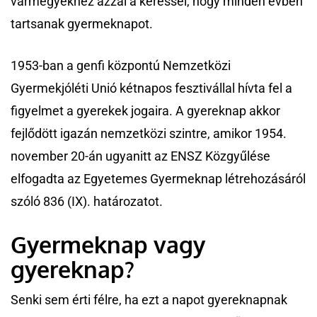
vármegyékhez azzal a kéréssel, hogy minden évben
tartsanak gyermeknapot.
1953-ban a genfi központú Nemzetközi
Gyermekjóléti Unió kétnapos fesztivállal hívta fel a
figyelmet a gyerekek jogaira. A gyereknap akkor
fejlődött igazán nemzetközi szintre, amikor 1954.
november 20-án ugyanitt az ENSZ Közgyűlése
elfogadta az Egyetemes Gyermeknap létrehozásáról
szóló 836 (IX). határozatot.
Gyermeknap vagy
gyereknap?
Senki sem érti félre, ha ezt a napot gyereknapnak