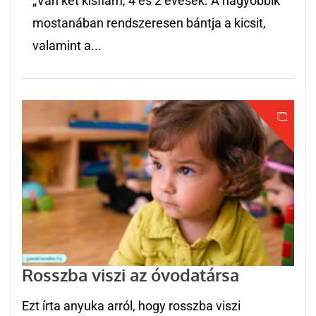
„Van két kisfiam, 4 és 2 évesek. A nagyobbik
mostanában rendszeresen bántja a kicsit,
valamint a...
Rosszba viszi az óvodatársa
Ezt írta anyuka arról, hogy rosszba viszi