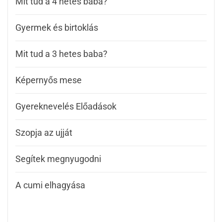
Mit tud a 4 hetes baba?
Gyermek és birtoklás
Mit tud a 3 hetes baba?
Képernyős mese
Gyereknevelés Előadások
Szopja az ujját
Segítek megnyugodni
A cumi elhagyása