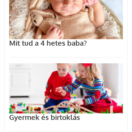
Mit tud a 4 hetes baba?
Gyermek és birtoklás