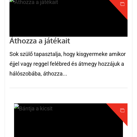
Áthozza a játékait
Sok szülő tapasztalja, hogy kisgyermeke amikor
éjjel vagy reggel felébred és átmegy hozzájuk a
hálószobába, áthozza...