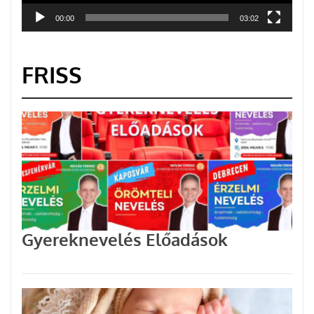
00:00
03:02
FRISS
Gyereknevelés Előadások