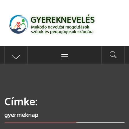
GYEREKNEVELÉS
Működő válaszok a gyereknevelés kérdéseire szülők és pedagógusok
GYEREKNEVELÉS
számára
Működő nevelési megoldások
szülők és pedagógusok számára
Címke:
gyermeknap