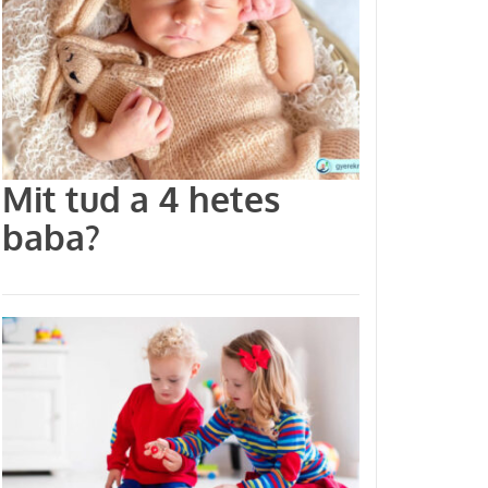
Mit tud a 4 hetes
baba?