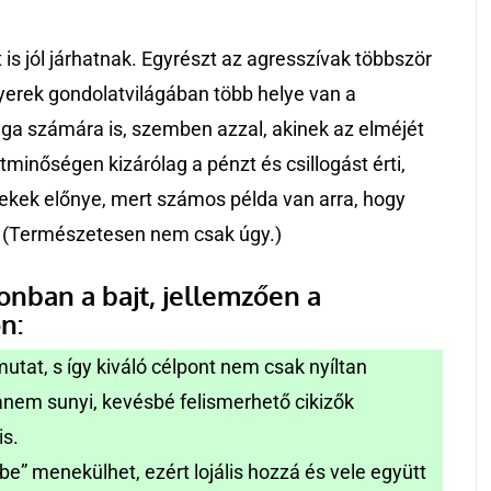
 is jól járhatnak. Egyrészt az agresszívak többször
yerek gondolatvilágában több helye van a
ga számára is, szemben azzal, akinek az elméjét
etminőségen kizárólag a pénzt és csillogást érti,
rekek előnye, mert számos példa van arra, hogy
i. (Természetesen nem csak úgy.)
zonban a bajt, jellemzően a
n:
at, s így kiváló célpont nem csak nyíltan
nem sunyi, kevésbé felismerhető cikizők
 is.
e” menekülhet, ezért lojális hozzá és vele együtt