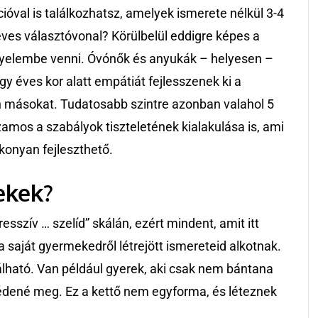
óval is találkozhatsz, amelyek ismerete nélkül 3-4
éves választóvonal? Körülbelül eddigre képes a
igyelembe venni. Óvónők és anyukák – helyesen –
y éves kor alatt empátiát fejlesszenek ki a
n másokat. Tudatosabb szintre azonban valahol 5
amos a szabályok tiszteletének kialakulása is, ami
konyan fejleszthető.
ekek?
sszív … szelíd” skálán, ezért mindent, amit itt
a saját gyermekedről létrejött ismereteid alkotnak.
alálható. Van például gyerek, aki csak nem bántana
édené meg. Ez a kettő nem egyforma, és léteznek