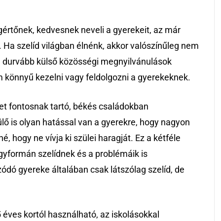
rtőnek, kedvesnek neveli a gyerekeit, az már
. Ha szelíd világban élnénk, akkor valószínűleg nem
 a durvább külső közösségi megnyilvánulások
 könnyű kezelni vagy feldolgozni a gyerekeknek.
et fontosnak tartó, békés családokban
 is olyan hatással van a gyerekre, hogy nagyon
é, hogy ne vívja ki szülei haragját. Ez a kétféle
formán szelídnek és a problémáik is
ódó gyereke általában csak látszólag szelíd, de
 éves kortól használható, az iskolásokkal