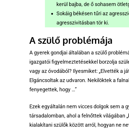
kerül bajba, de ő sohasem ötle
Sokáig békésen tűri az agressz
agresszivitásban tör ki.
A szülő problémája
A gyerek gondjai általában a szülő problém
igazgatói figyelmeztetésekkel borzolja szüle
vagy az óvodából? Ilyesmiket: „Elvették a j
Elgáncsoltak az udvaron. Nekilöktek a faln
fenyegettek, hogy …”
Ezek egyáltalán nem vicces dolgok sem a g
társadalomban, ahol a felnőttek világában 
kialakítani szülők között arról, hogyan ne 