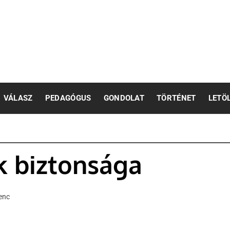
pedagógusok számára
VÁLASZ
PEDAGÓGUS
GONDOLAT
TÖRTÉNET
LETÖ
k biztonsága
enc