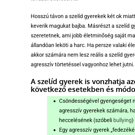
Hosszú távon a szelíd gyerekek két ok miatt
keverik magukat bajba. Másrészt a szelíd g
szeretetnek, ami jobb életminőség saját ma
állandóan leköti a harc. Ha persze valaki él
akkor számára nem lesz reális a szelíd gye
agresszív törtetéssel vagyonhoz lehet jutn
A szelíd gyerek is vonzhatja a
következő esetekben és módo
Csöndességével gyengeséget mut
agresszív gyerekek számára, ha
heccelésének (szóbeli
bullying
)
Egy agresszív gyerek „fedezékéb