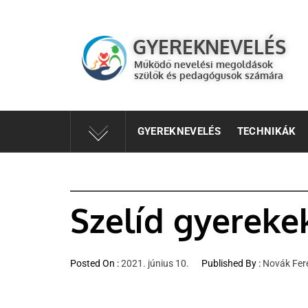
GYEREKNEVELÉS
Működő válaszok a gyereknevelés kérdéseire szülők és 
GYEREKNEVELÉS
Működő nevelési megoldások
szülők és pedagógusok számára
GYEREKNEVELÉS
TECHNIKÁK
Szelíd gyereke
Posted On :
2021. június 10.
Published By :
Novák Fer