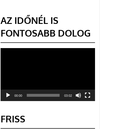
AZ IDŐNÉL IS
FONTOSABB DOLOG
Videólejátszó
00:00
03:02
FRISS