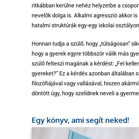
ritkábban kerülne nehéz helyzetbe a csoport
nevelők dolga is. Alkalmi agresszió akkor 
hatalmi struktúrák egy-egy iskolai osztályon
Honnan tudja a szülő, hogy „túlságosan” si
hogy a gyerek egyre többször válik más gy
szülő felteszi magának a kérdést: „Fel kell
gyereket?” Ez a kérdés azonban általában s
filozófiájával vagy vallásával, hiszen akárm
döntött úgy, hogy szelídnek neveli a gyerme
Egy könyv, ami segít neked!