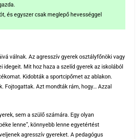
tgazda.
iót, és egyszer csak meglepő hevességgel
áivá válnak. Az agresszív gyerek osztályfőnöki vagy
i idegeit. Mit hoz haza a szelíd gyerek az iskolából
átékomat. Kidobták a sportcipőmet az ablakon.
ak. Fojtogattak. Azt mondták rám, hogy… Azzal
yerek, sem a szülő számára. Egy olyan
„béke lenne”, könnyebb lenne egyetértést
neveljenek agresszív gyereket. A pedagógus