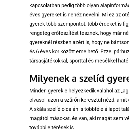
kapcsolatban pedig több olyan alapinformáci
éves gyereket is nehéz nevelni. Mi ez az öt
gyerek több szempontot, több érdeket is f
rengeteg erőfeszítést tesznek, hogy már nég
gyereknél részben azért is, hogy ne bántso
és 6 éves kor között emelhető. Ezzel párhuz
társasjátékokkal, sporttal és mesékkel haté
Milyenek a szelíd gyer
Minden gyerek elhelyezkedik valahol az „agre
olvasol, azon a szűrőn keresztül nézd, amit 
A skála szelíd oldalán is többféle állapot t
magától másokat, és van, aki magát sem v
további eltérések is.