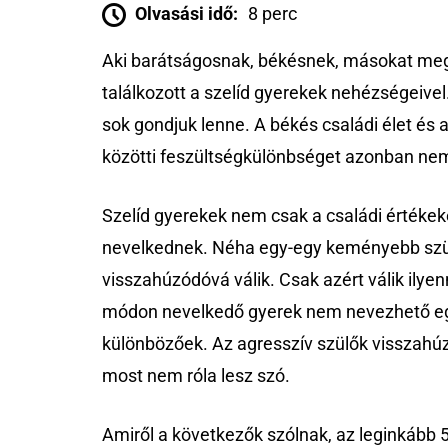
Olvasási idő:
8 perc
Aki barátságosnak, békésnek, másokat megé
találkozott a szelíd gyerekek nehézségeivel
sok gondjuk lenne. A békés családi élet és
közötti feszültségkülönbséget azonban nem
Szelíd gyerekek nem csak a családi értékek
nevelkednek. Néha egy-egy keményebb szülő
visszahúzódóvá válik. Csak azért válik ilyenn
módon nevelkedő gyerek nem nevezhető egy
különbözőek. Az agresszív szülők visszahúz
most nem róla lesz szó.
Amiről a következők szólnak, az leginkább 5