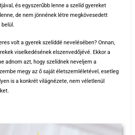
jával, és egyszerűbb lenne a szelíd gyereket
is lenne, de nem jönnének létre megkövesedett
 belül.
keres volt a gyerek szelíddé nevelésében? Onnan,
erekek viselkedésének elszenvedőjévé. Ekkor a
ene adnom azt, hogy szelídnek neveljem a
zembe megy az ő saját életszemléletével, esetleg
ilyen is a konkrét világnézete, nem véletlenül
ket.