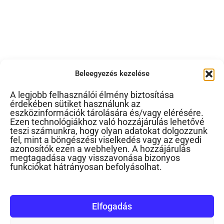
Beleegyezés kezelése
A legjobb felhasználói élmény biztosítása
érdekében sütiket használunk az
eszközinformációk tárolására és/vagy elérésére.
Ezen technológiákhoz való hozzájárulás lehetővé
teszi számunkra, hogy olyan adatokat dolgozzunk
fel, mint a böngészési viselkedés vagy az egyedi
azonosítók ezen a webhelyen. A hozzájárulás
megtagadása vagy visszavonása bizonyos
funkciókat hátrányosan befolyásolhat.
Elfogadás