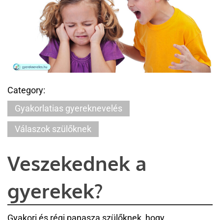
Category:
Gyakorlatias gyereknevelés
Válaszok szülőknek
Veszekednek a
gyerekek?
Gyakori és régi panasza szülőknek, hogy