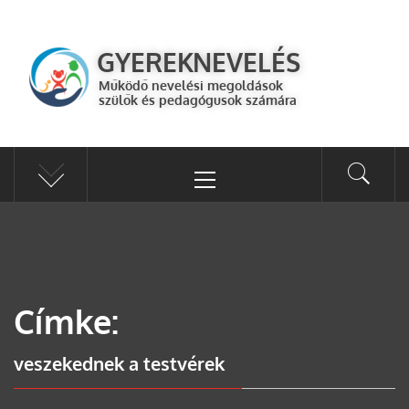
GYEREKNEVELÉS
Működő válaszok a gyereknevelés kérdéseire szülők és pedagógusok
GYEREKNEVELÉS
számára
Működő nevelési megoldások
szülők és pedagógusok számára
Címke:
veszekednek a testvérek