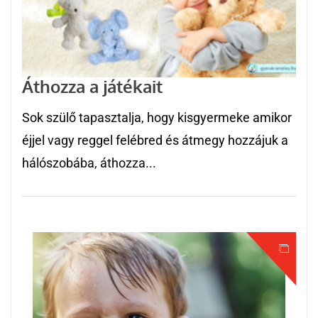
Áthozza a játékait
Sok szülő tapasztalja, hogy kisgyermeke amikor
éjjel vagy reggel felébred és átmegy hozzájuk a
hálószobába, áthozza...