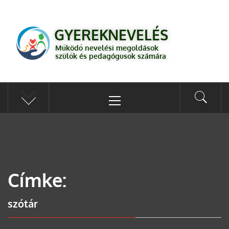
GYEREKNEVELÉS
Működő válaszok a gyereknevelés kérdéseire szülők és pedagógusok
GYEREKNEVELÉS
számára
Működő nevelési megoldások
szülők és pedagógusok számára
Címke:
szótár