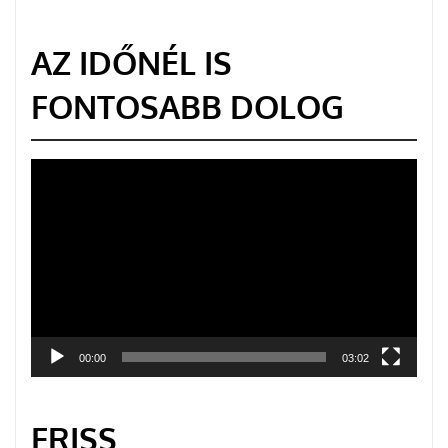
AZ IDŐNÉL IS
FONTOSABB DOLOG
Videólejátszó
00:00
03:02
FRISS