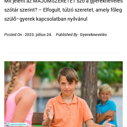
Mit jelent az MAJOMSZERETET szó a gyereknevelés
szótár szerint? – Elfogult, túlzó szeretet, amely főleg
szülő–gyerek kapcsolatban nyilvánul
Posted On :
2023. július 24.
Published By :
Gyereknevelés