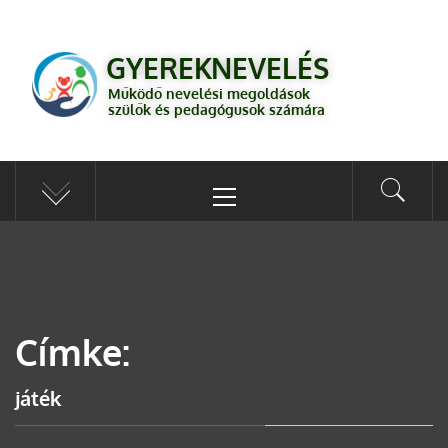
GYEREKNEVELÉS
Működő válaszok a gyereknevelés kérdéseire szülők és pedagógusok
GYEREKNEVELÉS
számára
Működő nevelési megoldások
szülők és pedagógusok számára
Címke:
játék