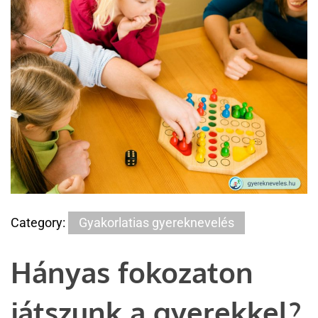
Category:
Gyakorlatias gyereknevelés
Hányas fokozaton
játszunk a gyerekkel?