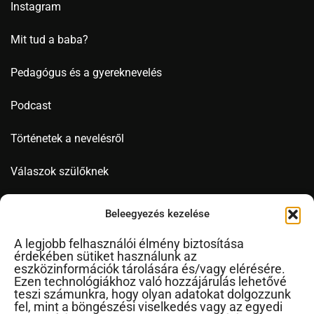
Instagram
Mit tud a baba?
Pedagógus és a gyereknevelés
Podcast
Történetek a nevelésről
Válaszok szülőknek
Videó
Beleegyezés kezelése
A legjobb felhasználói élmény biztosítása
érdekében sütiket használunk az
Novák Ferenc
eszközinformációk tárolására és/vagy elérésére.
Ezen technológiákhoz való hozzájárulás lehetővé
Cikkek ábécérendben
teszi számunkra, hogy olyan adatokat dolgozzunk
fel, mint a böngészési viselkedés vagy az egyedi
Impresszum