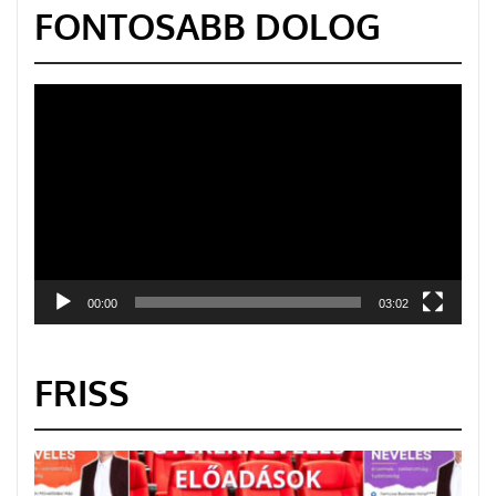
FONTOSABB DOLOG
Videólejátszó
00:00
03:02
FRISS