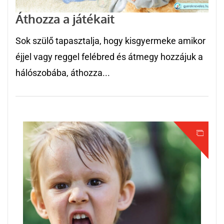
Áthozza a játékait
Sok szülő tapasztalja, hogy kisgyermeke amikor
éjjel vagy reggel felébred és átmegy hozzájuk a
hálószobába, áthozza...