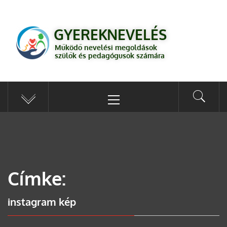
GYEREKNEVELÉS
Működő válaszok a gyereknevelés kérdéseire szülők és pedagógusok
GYEREKNEVELÉS
számára
Működő nevelési megoldások
szülők és pedagógusok számára
Címke:
instagram kép