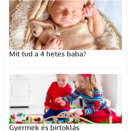
Mit tud a 4 hetes baba?
Gyermek és birtoklás