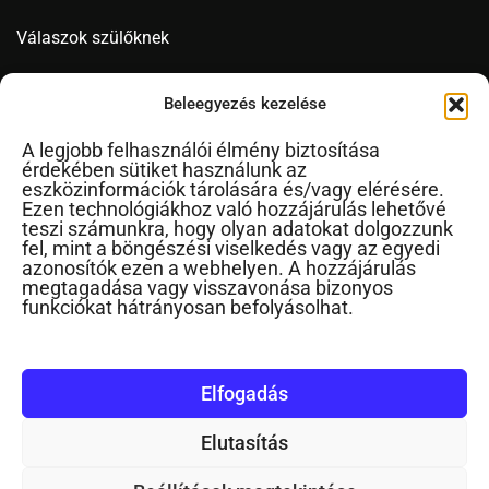
Válaszok szülőknek
Videó
Beleegyezés kezelése
A legjobb felhasználói élmény biztosítása
érdekében sütiket használunk az
Novák Ferenc
eszközinformációk tárolására és/vagy elérésére.
Ezen technológiákhoz való hozzájárulás lehetővé
Cikkek ábécérendben
teszi számunkra, hogy olyan adatokat dolgozzunk
fel, mint a böngészési viselkedés vagy az egyedi
Impresszum
azonosítók ezen a webhelyen. A hozzájárulás
RSS
megtagadása vagy visszavonása bizonyos
funkciókat hátrányosan befolyásolhat.
Kapcsolat
Elfogadás
Elutasítás
©2024. Minden jog fenntartva