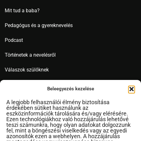
Mit tud a baba?
Pedagógus és a gyereknevelés
Podcast
Történetek a nevelésről
Válaszok szülőknek
Videó
Beleegyezés kezelése
A legjobb felhasználói élmény biztosítása
érdekében sütiket használunk az
Novák Ferenc
eszközinformációk tárolására és/vagy elérésére.
Ezen technológiákhoz való hozzájárulás lehetővé
Cikkek ábécérendben
teszi számunkra, hogy olyan adatokat dolgozzunk
fel, mint a böngészési viselkedés vagy az egyedi
Impresszum
azonosítók ezen a webhelyen. A hozzájárulás