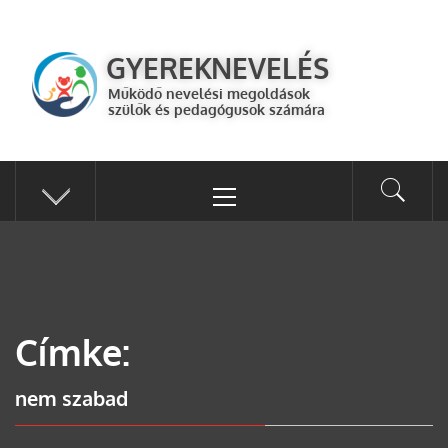
GYEREKNEVELÉS
Működő válaszok a gyereknevelés kérdéseire szülők és pedagógusok
GYEREKNEVELÉS
számára
Működő nevelési megoldások
szülők és pedagógusok számára
Címke:
nem szabad