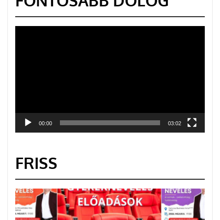
FONTOSABB DOLOG
Videólejátszó
00:00
03:02
FRISS