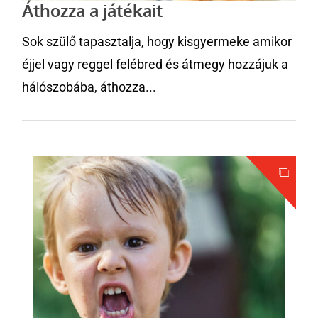
Áthozza a játékait
Sok szülő tapasztalja, hogy kisgyermeke amikor
éjjel vagy reggel felébred és átmegy hozzájuk a
hálószobába, áthozza...