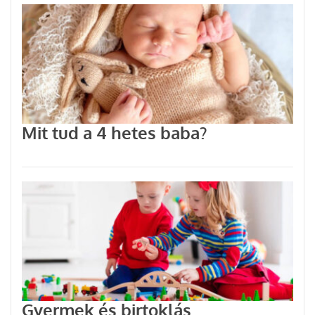
Mit tud a 4 hetes baba?
Gyermek és birtoklás