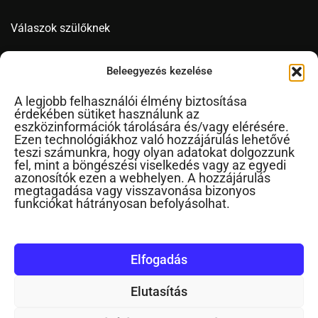
Válaszok szülőknek
Videó
Beleegyezés kezelése
A legjobb felhasználói élmény biztosítása
érdekében sütiket használunk az
Novák Ferenc
eszközinformációk tárolására és/vagy elérésére.
Ezen technológiákhoz való hozzájárulás lehetővé
Cikkek ábécérendben
teszi számunkra, hogy olyan adatokat dolgozzunk
fel, mint a böngészési viselkedés vagy az egyedi
Impresszum
azonosítók ezen a webhelyen. A hozzájárulás
RSS
megtagadása vagy visszavonása bizonyos
funkciókat hátrányosan befolyásolhat.
Kapcsolat
Elfogadás
Elutasítás
©2024. Minden jog fenntartva