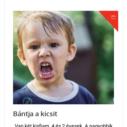
Bántja a kicsit
„Van két kisfiam, 4 és 2 évesek. A nagyobbik