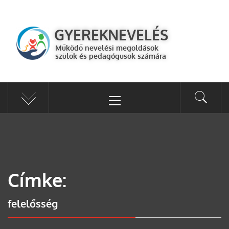
GYEREKNEVELÉS
Működő válaszok a gyereknevelés kérdéseire szülők és pedagógusok
GYEREKNEVELÉS
számára
Működő nevelési megoldások
szülők és pedagógusok számára
Címke:
felelősség