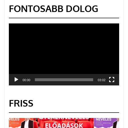
FONTOSABB DOLOG
Videólejátszó
00:00
03:02
FRISS