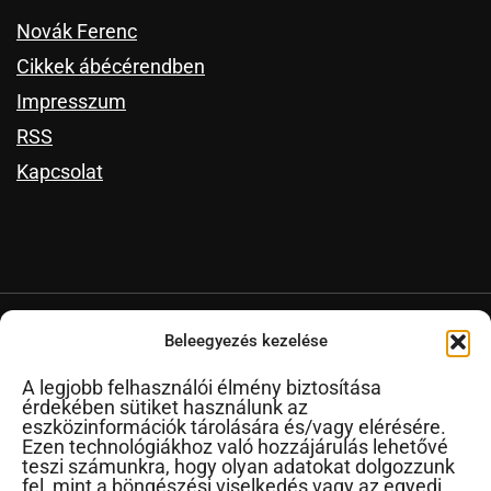
Novák Ferenc
Cikkek ábécérendben
Impresszum
RSS
Kapcsolat
©2024. Minden jog fenntartva
Beleegyezés kezelése
Gyereknevelés Podcast
Gyereknevelés YouTube
A legjobb felhasználói élmény biztosítása
Kapcsolat, elérhetőség
érdekében sütiket használunk az
eszközinformációk tárolására és/vagy elérésére.
Ezen technológiákhoz való hozzájárulás lehetővé
teszi számunkra, hogy olyan adatokat dolgozzunk
fel, mint a böngészési viselkedés vagy az egyedi