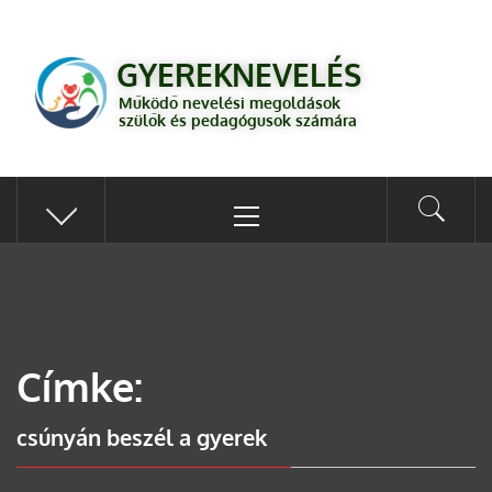
GYEREKNEVELÉS
Működő válaszok a gyereknevelés kérdéseire szülők és pedagógusok
GYEREKNEVELÉS
számára
Működő nevelési megoldások
szülők és pedagógusok számára
Címke:
csúnyán beszél a gyerek