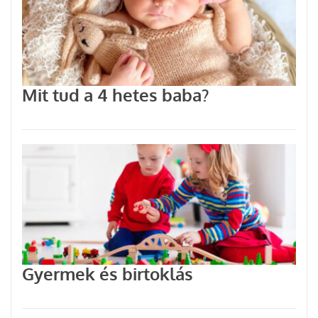
Mit tud a 4 hetes baba?
Gyermek és birtoklás