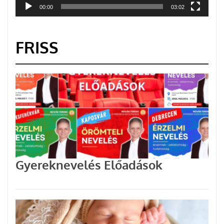
00:00
03:02
FRISS
Gyereknevelés Előadások