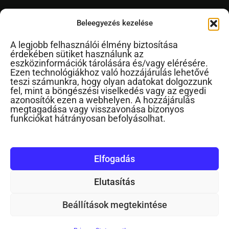
Videó
Beleegyezés kezelése
A legjobb felhasználói élmény biztosítása
érdekében sütiket használunk az
Novák Ferenc
eszközinformációk tárolására és/vagy elérésére.
Ezen technológiákhoz való hozzájárulás lehetővé
Cikkek ábécérendben
teszi számunkra, hogy olyan adatokat dolgozzunk
fel, mint a böngészési viselkedés vagy az egyedi
Impresszum
azonosítók ezen a webhelyen. A hozzájárulás
RSS
megtagadása vagy visszavonása bizonyos
funkciókat hátrányosan befolyásolhat.
Kapcsolat
Elfogadás
Elutasítás
©2024. Minden jog fenntartva
Beállítások megtekintése
Gyereknevelés Podcast
Gyereknevelés YouTube
Kapcsolat, elérhetőség