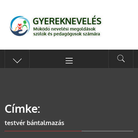
GYEREKNEVELÉS
Működő válaszok a gyereknevelés kérdéseire szülők és pedagógusok
GYEREKNEVELÉS
számára
Működő nevelési megoldások
szülők és pedagógusok számára
Címke:
testvér bántalmazás