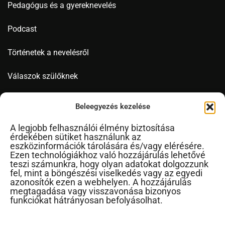
Pedagógus és a gyereknevelés
Podcast
Történetek a nevelésről
Válaszok szülőknek
Videó
Beleegyezés kezelése
A legjobb felhasználói élmény biztosítása
érdekében sütiket használunk az
Novák Ferenc
eszközinformációk tárolására és/vagy elérésére.
Ezen technológiákhoz való hozzájárulás lehetővé
Cikkek ábécérendben
teszi számunkra, hogy olyan adatokat dolgozzunk
fel, mint a böngészési viselkedés vagy az egyedi
Impresszum
azonosítók ezen a webhelyen. A hozzájárulás
RSS
megtagadása vagy visszavonása bizonyos
funkciókat hátrányosan befolyásolhat.
Kapcsolat