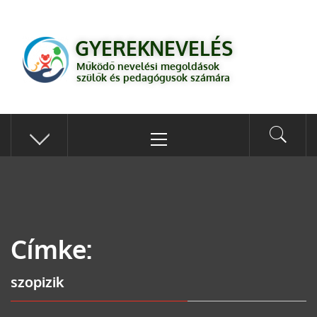
GYEREKNEVELÉS
Működő válaszok a gyereknevelés kérdéseire szülők és pedagógusok
GYEREKNEVELÉS
számára
Működő nevelési megoldások
szülők és pedagógusok számára
Címke:
szopizik