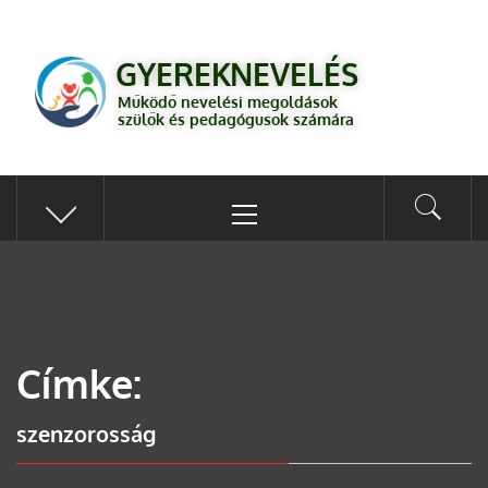
GYEREKNEVELÉS
Működő válaszok a gyereknevelés kérdéseire szülők és pedagógusok
GYEREKNEVELÉS
számára
Működő nevelési megoldások
szülők és pedagógusok számára
Címke:
szenzorosság