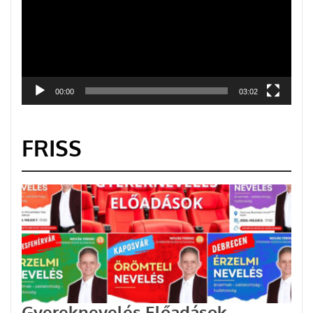
00:00
03:02
FRISS
Gyereknevelés Előadások