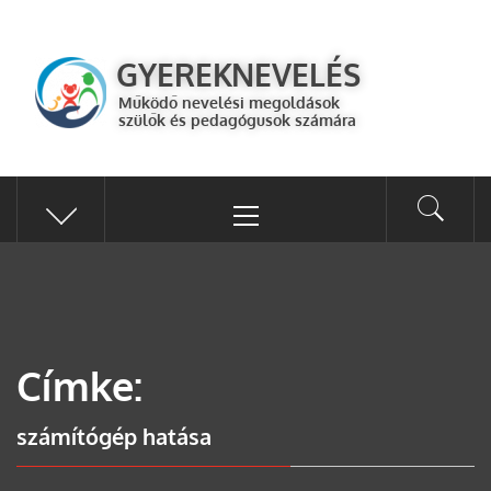
GYEREKNEVELÉS
Működő válaszok a gyereknevelés kérdéseire szülők és pedagógusok
GYEREKNEVELÉS
számára
Működő nevelési megoldások
szülők és pedagógusok számára
Címke:
számítógép hatása