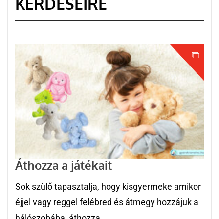
KÉRDÉSEIRE
Áthozza a játékait
Sok szülő tapasztalja, hogy kisgyermeke amikor
éjjel vagy reggel felébred és átmegy hozzájuk a
hálószobába, áthozza...