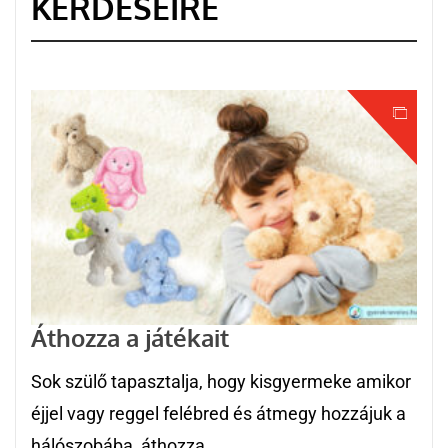
KÉRDÉSEIRE
Áthozza a játékait
Sok szülő tapasztalja, hogy kisgyermeke amikor
éjjel vagy reggel felébred és átmegy hozzájuk a
hálószobába, áthozza...