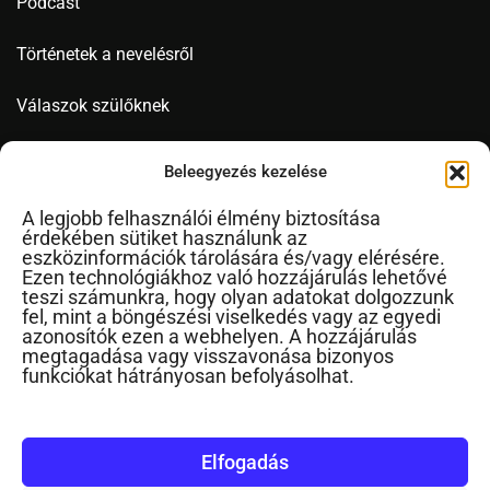
Podcast
Történetek a nevelésről
Válaszok szülőknek
Videó
Beleegyezés kezelése
A legjobb felhasználói élmény biztosítása
érdekében sütiket használunk az
Novák Ferenc
eszközinformációk tárolására és/vagy elérésére.
Ezen technológiákhoz való hozzájárulás lehetővé
Cikkek ábécérendben
teszi számunkra, hogy olyan adatokat dolgozzunk
fel, mint a böngészési viselkedés vagy az egyedi
Impresszum
azonosítók ezen a webhelyen. A hozzájárulás
RSS
megtagadása vagy visszavonása bizonyos
funkciókat hátrányosan befolyásolhat.
Kapcsolat
Elfogadás