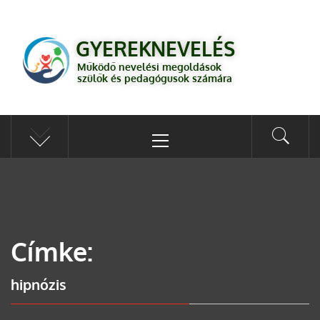
GYEREKNEVELÉS
Működő válaszok a gyereknevelés kérdéseire szülők és pedagógusok
GYEREKNEVELÉS
számára
Működő nevelési megoldások
szülők és pedagógusok számára
Címke:
hipnózis