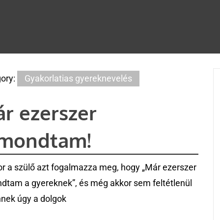
ory:
Gyakorlatias gyereknevelés
r ezerszer
lmondtam!
r a szülő azt fogalmazza meg, hogy „Már ezerszer
dtam a gyereknek”, és még akkor sem feltétlenül
nnek úgy a dolgok