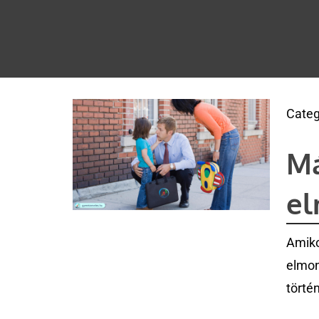
Categ
Má
e
Amiko
elmon
törté