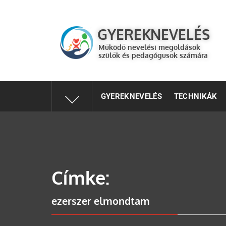
GYEREKNEVELÉS
Működő válaszok a gyereknevelés kérdéseire szülők és 
GYEREKNEVELÉS
Működő nevelési megoldások
szülők és pedagógusok számára
GYEREKNEVELÉS
TECHNIKÁK
Címke:
ezerszer elmondtam