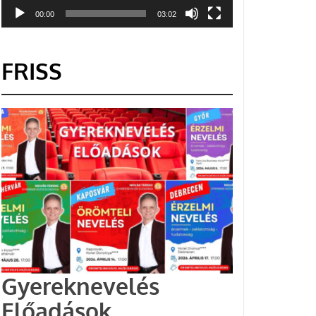
00:00
03:02
FRISS
Gyereknevelés
Előadások