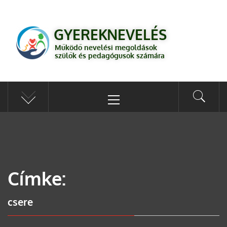
GYEREKNEVELÉS
Működő válaszok a gyereknevelés kérdéseire szülők és pedagógusok
GYEREKNEVELÉS
számára
Működő nevelési megoldások
szülők és pedagógusok számára
Címke:
csere