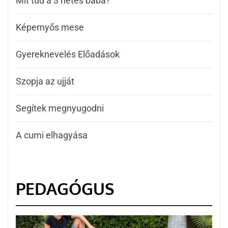
Mit tud a 3 hetes baba?
Képernyős mese
Gyereknevelés Előadások
Szopja az ujját
Segítek megnyugodni
A cumi elhagyása
PEDAGÓGUS