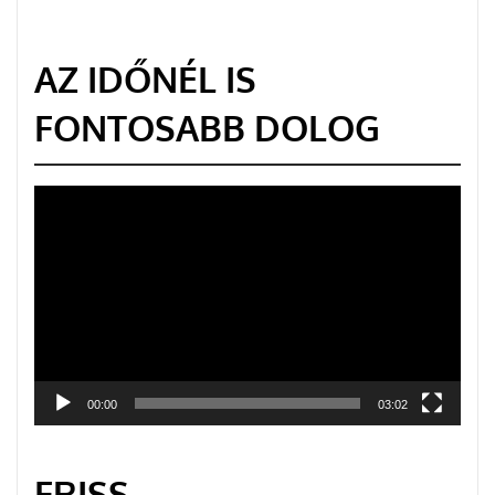
AZ IDŐNÉL IS
FONTOSABB DOLOG
Videólejátszó
00:00
03:02
FRISS