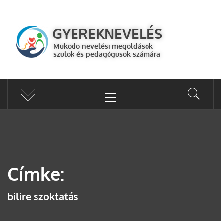
GYEREKNEVELÉS
Működő válaszok a gyereknevelés kérdéseire szülők és pedagógusok
GYEREKNEVELÉS
számára
Működő nevelési megoldások
szülők és pedagógusok számára
Címke:
bilire szoktatás