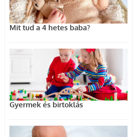
Mit tud a 4 hetes baba?
Gyermek és birtoklás