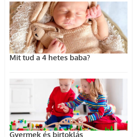
Mit tud a 4 hetes baba?
Gyermek és birtoklás