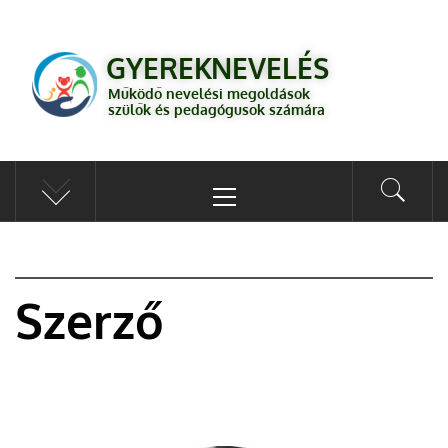
GYEREKNEVELÉS
Működő válaszok a gyereknevelés kérdéseire szülők és pedagógusok
GYEREKNEVELÉS
számára
Működő nevelési megoldások
szülők és pedagógusok számára
Szerző