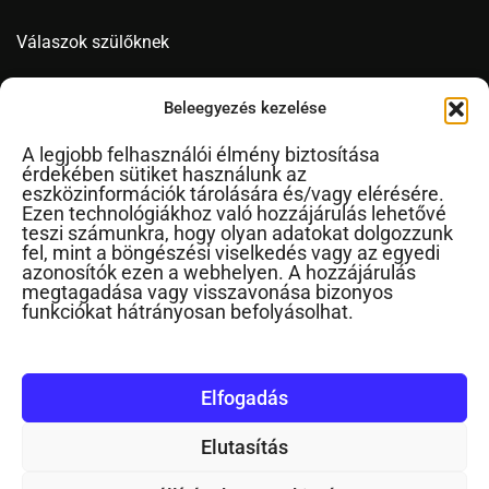
Válaszok szülőknek
Videó
Beleegyezés kezelése
A legjobb felhasználói élmény biztosítása
érdekében sütiket használunk az
Novák Ferenc
eszközinformációk tárolására és/vagy elérésére.
Ezen technológiákhoz való hozzájárulás lehetővé
Cikkek ábécérendben
teszi számunkra, hogy olyan adatokat dolgozzunk
fel, mint a böngészési viselkedés vagy az egyedi
Impresszum
azonosítók ezen a webhelyen. A hozzájárulás
RSS
megtagadása vagy visszavonása bizonyos
funkciókat hátrányosan befolyásolhat.
Kapcsolat
Elfogadás
Elutasítás
©2024. Minden jog fenntartva