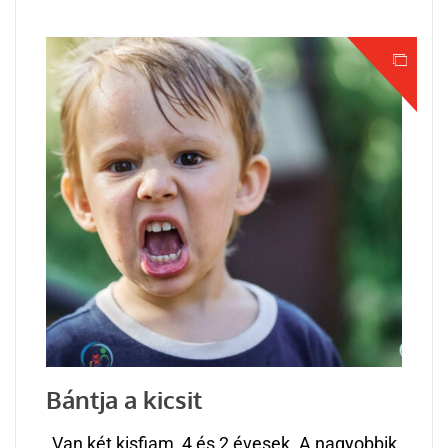
Bántja a kicsit
„Van két kisfiam, 4 és 2 évesek. A nagyobbik