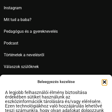
Instagram
Mit tud a baba?
Pedagógus és a gyereknevelés
Podcast
Történetek a nevelésről
Válaszok szülőknek
Videó
Beleegyezés kezelése
A legjobb felhasználói élmény biztosítása
érdekében sütiket használunk az
Novák Ferenc
eszközinformációk tárolására és/vagy elérésére.
Ezen technológiákhoz való hozzájárulás lehetővé
Cikkek ábécérendben
teszi számunkra, hogy olyan adatokat dolgozzunk