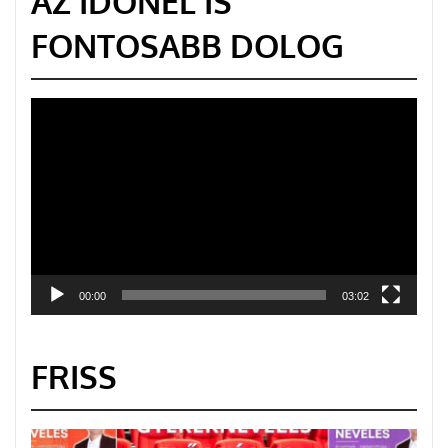
AZ IDŐNÉL IS
FONTOSABB DOLOG
Videólejátszó
00:00
03:02
FRISS