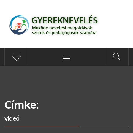
GYEREKNEVELÉS
Működő válaszok a gyereknevelés kérdéseire szülők és pedagógusok
GYEREKNEVELÉS
számára
Működő nevelési megoldások
szülők és pedagógusok számára
Címke:
videó