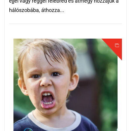
éjjel vagy reggel felébred és átmegy hozzájuk a
hálószobába, áthozza...