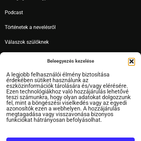
Podcast
Történetek a nevelésről
Válaszok szülőknek
Videó
Beleegyezés kezelése
A legjobb felhasználói élmény biztosítása
érdekében sütiket használunk az
Novák Ferenc
eszközinformációk tárolására és/vagy elérésére.
Ezen technológiákhoz való hozzájárulás lehetővé
Cikkek ábécérendben
teszi számunkra, hogy olyan adatokat dolgozzunk
fel, mint a böngészési viselkedés vagy az egyedi
Impresszum
azonosítók ezen a webhelyen. A hozzájárulás
RSS
megtagadása vagy visszavonása bizonyos
funkciókat hátrányosan befolyásolhat.
Kapcsolat