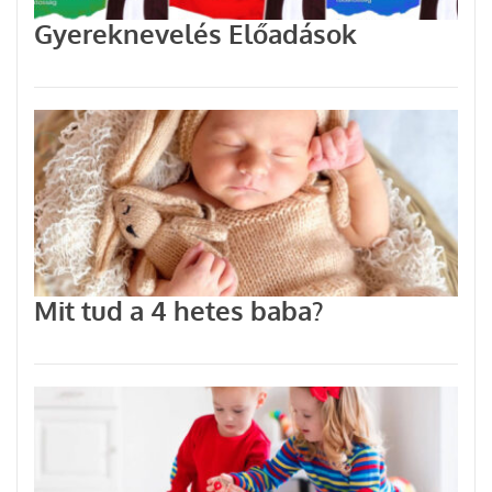
Gyereknevelés Előadások
Mit tud a 4 hetes baba?