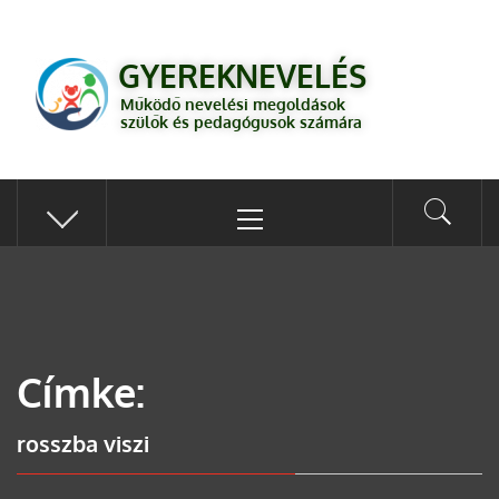
GYEREKNEVELÉS
Működő válaszok a gyereknevelés kérdéseire szülők és pedagógusok
GYEREKNEVELÉS
számára
Működő nevelési megoldások
szülők és pedagógusok számára
Címke:
rosszba viszi