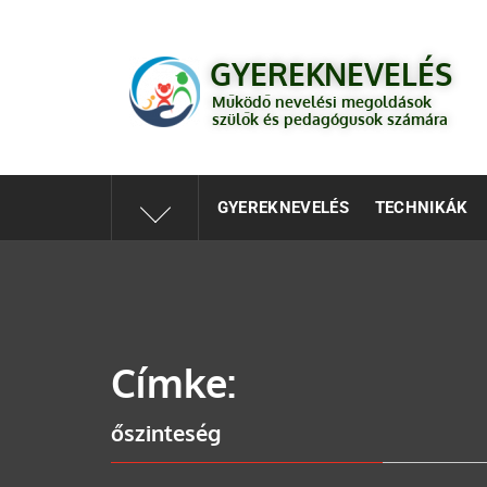
GYEREKNEVELÉS
Működő válaszok a gyereknevelés kérdéseire szülők és 
GYEREKNEVELÉS
Működő nevelési megoldások
szülők és pedagógusok számára
GYEREKNEVELÉS
TECHNIKÁK
Címke:
őszinteség