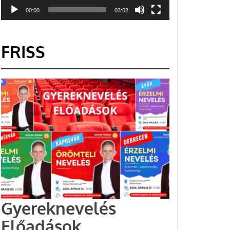
00:00
03:02
FRISS
Gyereknevelés
Előadások