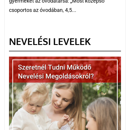
gyermekét az óvodatársa: „Most középső
csoportos az óvodában, 4,5...
NEVELÉSI LEVELEK