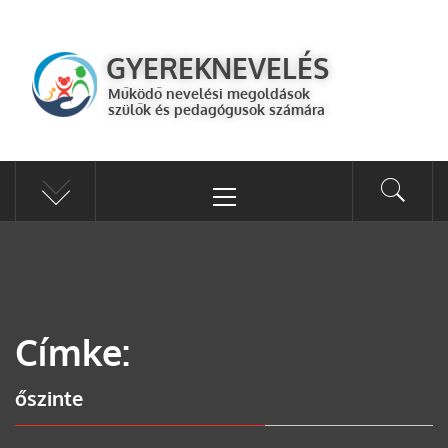
GYEREKNEVELÉS
Működő válaszok a gyereknevelés kérdéseire szülők és pedagógusok
GYEREKNEVELÉS
számára
Működő nevelési megoldások
szülők és pedagógusok számára
Címke:
őszinte