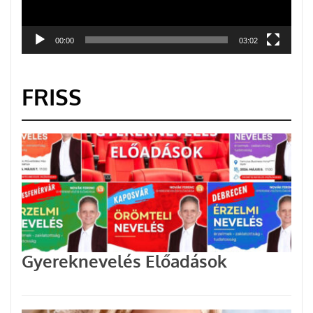
00:00
03:02
FRISS
Gyereknevelés Előadások