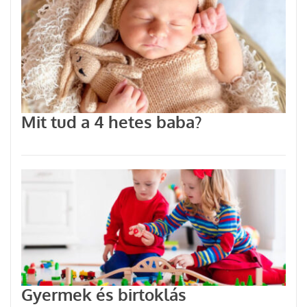
Mit tud a 4 hetes baba?
Gyermek és birtoklás