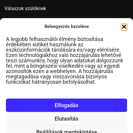
Válaszok szülőknek
Videó
Beleegyezés kezelése
A legjobb felhasználói élmény biztosítása
érdekében sütiket használunk az
Novák Ferenc
eszközinformációk tárolására és/vagy elérésére.
Ezen technológiákhoz való hozzájárulás lehetővé
Cikkek ábécérendben
teszi számunkra, hogy olyan adatokat dolgozzunk
fel, mint a böngészési viselkedés vagy az egyedi
Impresszum
azonosítók ezen a webhelyen. A hozzájárulás
RSS
megtagadása vagy visszavonása bizonyos
funkciókat hátrányosan befolyásolhat.
Kapcsolat
Elfogadás
Elutasítás
©2024. Minden jog fenntartva
Beállítások megtekintése