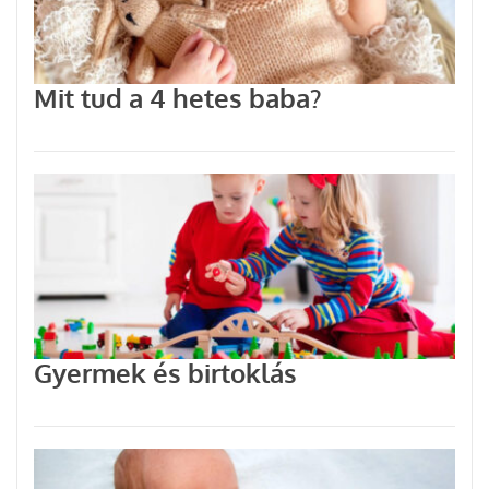
Mit tud a 4 hetes baba?
Gyermek és birtoklás