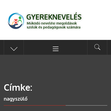
GYEREKNEVELÉS
Működő válaszok a gyereknevelés kérdéseire szülők és pedagógusok
GYEREKNEVELÉS
számára
Működő nevelési megoldások
szülők és pedagógusok számára
Címke:
nagyszülő