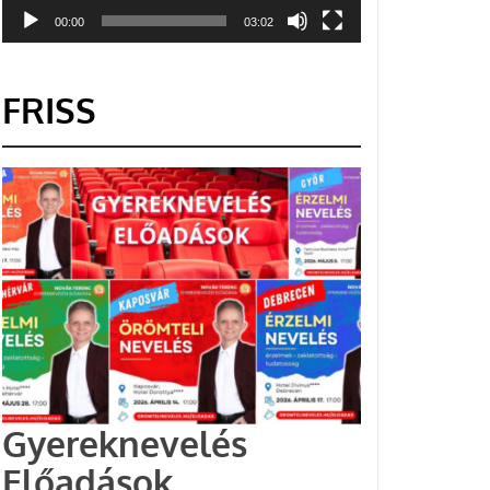
00:00
03:02
FRISS
Gyereknevelés
Előadások