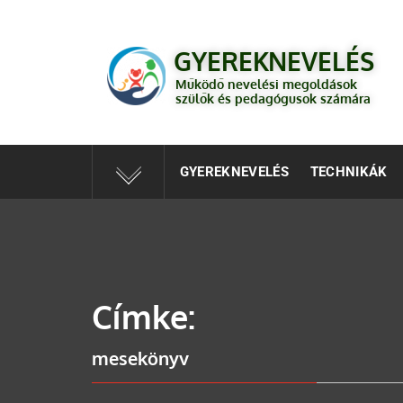
GYEREKNEVELÉS
Működő válaszok a gyereknevelés kérdéseire szülők és 
GYEREKNEVELÉS
Működő nevelési megoldások
szülők és pedagógusok számára
GYEREKNEVELÉS
TECHNIKÁK
Címke:
mesekönyv