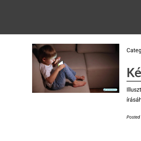
Categ
Ké
Illus
írásá
Posted 