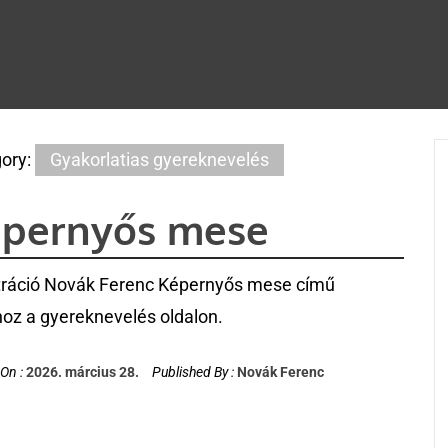
ory:
Gyakorlatias gyereknevelés
pernyős mese
ztráció Novák Ferenc Képernyős mese című
hoz a gyereknevelés oldalon.
On :
2026. március 28.
Published By :
Novák Ferenc