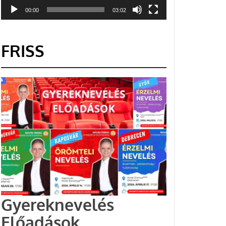
00:00
03:02
FRISS
Gyereknevelés
Előadások