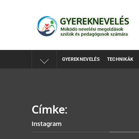
GYEREKNEVELÉS
Működő válaszok a gyereknevelés kérdéseire szülők és 
GYEREKNEVELÉS
Működő nevelési megoldások
szülők és pedagógusok számára
GYEREKNEVELÉS
TECHNIKÁK
Címke:
Instagram