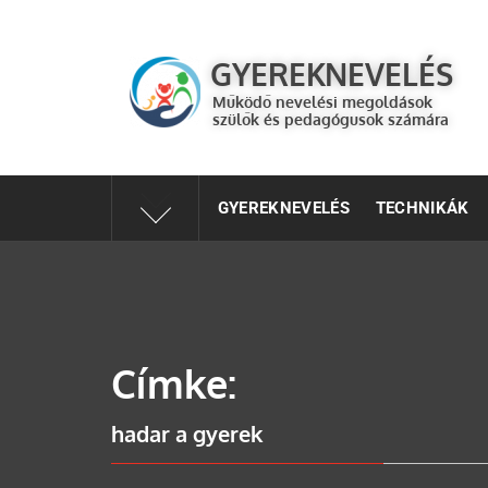
GYEREKNEVELÉS
Működő válaszok a gyereknevelés kérdéseire szülők és 
GYEREKNEVELÉS
Működő nevelési megoldások
szülők és pedagógusok számára
GYEREKNEVELÉS
TECHNIKÁK
Címke:
hadar a gyerek