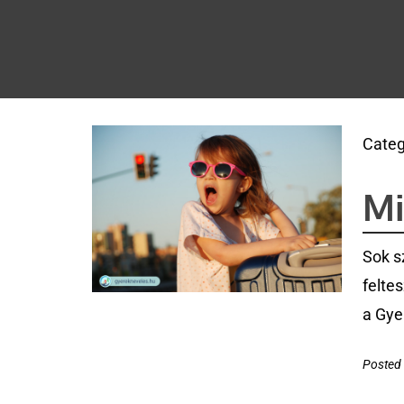
Categ
Mi
Sok s
feltes
a Gye
Posted 