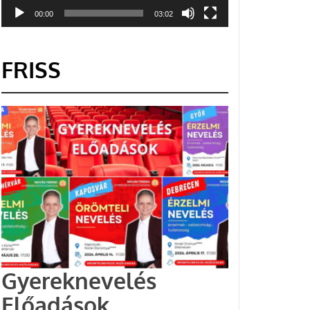
00:00
03:02
FRISS
Gyereknevelés
Előadások